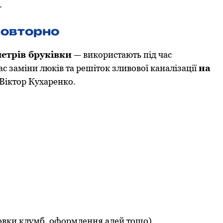
.
повторно
етрів бруківки
— використають під час
 заміни люків та решіток зливової каналізації
на
 Віктор Кухаренко.
овки клумб, оформлення алей тощо).