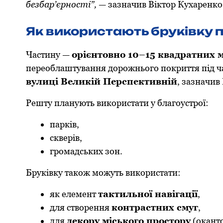
безбар’єрності”,
— зазначив Віктор Кухаренко
Як використають бруківку 
Частину —
орієнтовно 10–15 квадратних м
переоблаштування дорожнього покриття під час
вулиці Великій Перспективній
, зазначив
Решту планують використати у благоустрої:
парків,
скверів,
громадських зон.
Бруківку також можуть використати:
як елемент
тактильної навігації
,
для створення
контрастних смуг
,
для
декору міського простору
(окант