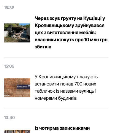
15:38
Через зсув ґрунту на Кущівці у
Кропивницькому зруйнувався
цех з виготовлення меблів:
власники кажуть про 10 млн грн
збитків
15:09
У Кропивницькому планують
встановити понад 700 нових
табличок із назвами вулиць і
номерами будинків
13:40
Із чотирма захисниками