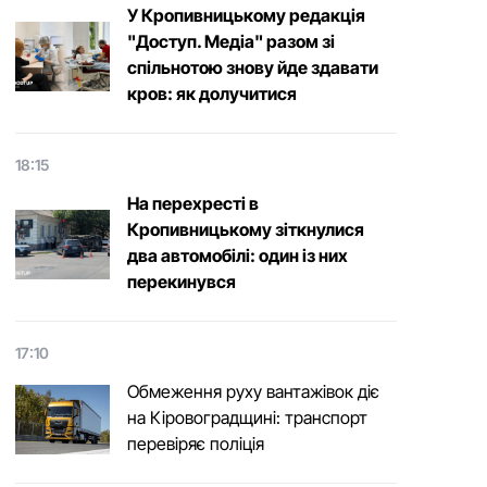
У Кропивницькому редакція
"Доступ. Медіа" разом зі
спільнотою знову йде здавати
кров: як долучитися
18:15
На перехресті в
Кропивницькому зіткнулися
два автомобілі: один із них
перекинувся
17:10
Обмеження руху вантажівок діє
на Кіровоградщині: транспорт
перевіряє поліція