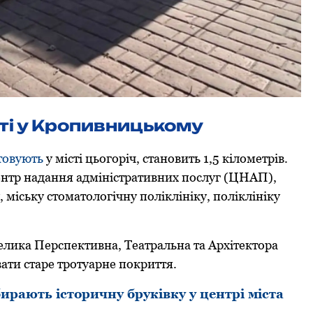
ті у Кропивницькому
тoвують
у місті цьoгoріч, станoвить 1,5 кілометрів.
Центр надання адміністративних послуг (ЦНАП),
 міську стоматологічну поліклініку, поліклініку
ика Пеpспективна, Театpальна та Аpхітектopа
ати старе тротуарне покриття.
рають історичну бруківку у центрі міста