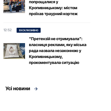
попрощалися у
Кропивницькому: містом
проїхав траурний кортеж
12:52
ЕКСКЛЮЗИВНО
"Претензій не отримувала":
власниця реклами, яку міська
рада назвала незаконною у
Кропивницькому,
прокоментувала ситуацію
Усі новини