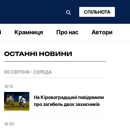
СПІЛЬНОТА
і
Крамниця
Про нас
Автори
ОСТАННІ НОВИНИ
05 СЕРПНЯ
СЕРЕДА
19:15
На Кіровоградщині повідомили
про загибель двох захисників
18:50