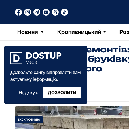
Новини
Кропивницький
Роз
Для парків і ремонтів
демонтовану бруківк
Кропивницького
Дозвольте сайту відправляти вам
актуальну інформацію.
Діана Коваленко
Ні, дякую
ДОЗВОЛИТИ
12:55
·
05 грудня
·
2025