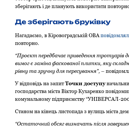
зберігають і де планують використати повторн
Де зберігають бруківку
Нагадаємо,
в Кіровоградській ОВА
повідомля
повторно.
“Проєкт передбачає приведення тротуарів до
вимог є заміна фаскованої плитки, яку склад
рівну та зручну для пересування”,
– повідомля
У відповідь на запит
Точки доступу
начальни
господарства міста Віктор Кухаренко повідоми
комунальному підприємству “УНІВЕРСАЛ-200
Станом на кінець листопада з вулиць міста дем
“Остаточний обсяг визначать після заверш