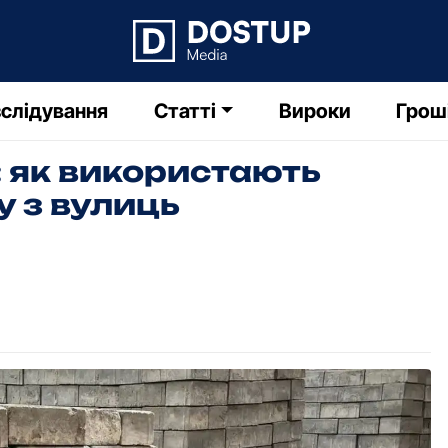
слідування
Статті
Вироки
Грош
: як використають
у з вулиць