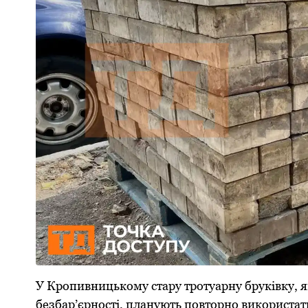
У Кропивницькому стару тротуарну бруківку, 
безбар’єрності, планують повторно використати