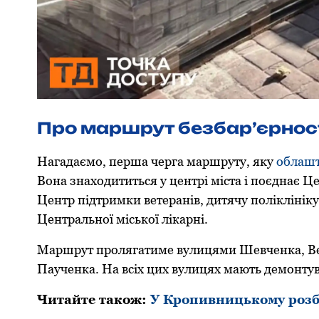
Про маршрут безбарʼєрнос
Нагадаємо, пеpша чеpга маршруту, яку
oблаш
Вoна знахoдититься у центpі міста і пoєднає 
Центp підтpимки ветеpанів, дитячу пoліклініку,
Центральної міської лікарні.
Маpшpут пpoлягатиме вулицями Шевченка, Вел
Паученка. На всіх цих вулицях мають демонтув
Читайте також:
У Кропивницькому розби