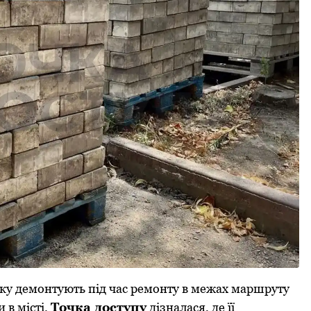
яку демонтують під час ремонту в межах маршруту
 в місті.
Точка доступу
дізналася, де її