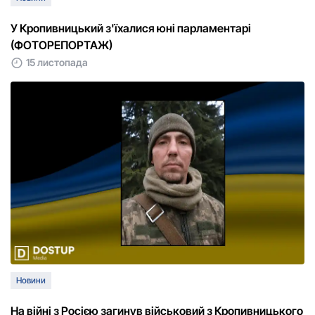
У Кропивницький з'їхалися юні парламентарі
(ФОТОРЕПОРТАЖ)
15 листопада
Новини
На війні з Росією загинув військовий з Кропивницького