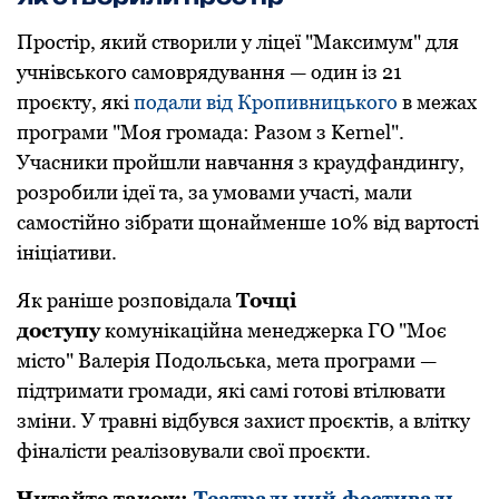
Простір, який створили у ліцеї "Максимум" для
учнівського самоврядування — один із 21
проєкту, які
подали від Кропивницького
в межах
програми "Моя громада: Разом з Kernel".
Учасники пройшли навчання з краудфандингу,
розробили ідеї та, за умовами участі, мали
самостійно зібрати щонайменше 10% від вартості
ініціативи.
Як раніше розповідала
Точці
доступу
комунікаційна менеджерка ГО "Моє
місто" Валерія Подольська, мета програми —
підтримати громади, які самі готові втілювати
зміни. У травні відбувся захист проєктів, а влітку
фіналісти реалізовували свої проєкти.
Читайте також:
Театральний фестиваль