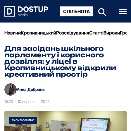
СПІЛЬНОТА
Новини
Кропивницький
Розслідування
Статті
Вироки
Грош
Для засідань шкільного
парламенту і корисного
дозвілля: у ліцеї в
Кропивницькому відкрили
креативний простір
Анна Добрань
15:20
·
10 вересня
·
2025