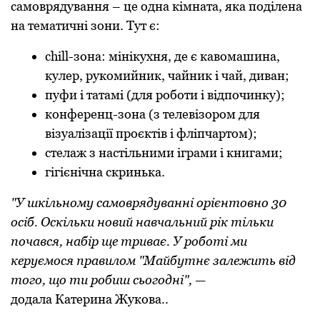
самоврядування – це одна кімната, яка поділена
на тематичні зони. Тут є:
сhill-зона:
мінікухня, де є кавомашина,
кулер, рукомийник, чайник і чай, диван;
пуфи і татамі (для роботи і відпочинку);
конференц-зона (з телевізором для
візуалізації проєктів і фліпчартом);
стелаж з настільними іграми і книгами;
гігієнічна скринька.
"У шкільному самоврядуванні орієнтовно 30
осіб. Оскільки новий навчальний рік тільки
почався, набір ще триває. У роботі ми
керуємося правилом "Майбутнє залежить від
того, що ти робиш сьогодні",
—
додала Катерина Жукова..