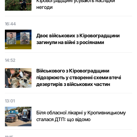
Кіровоградщині усувають наслідки
негоди
16:44
Двоє військових з Кіровоградщини
загинули на війні з росіянами
14:52
Військового з Кіровоградщини
підозрюють у створенні схеми втечі
дезертирів з військових частин
13:01
Біля обласної лікарні у Кропивницькому
сталася ДТП: що відомо