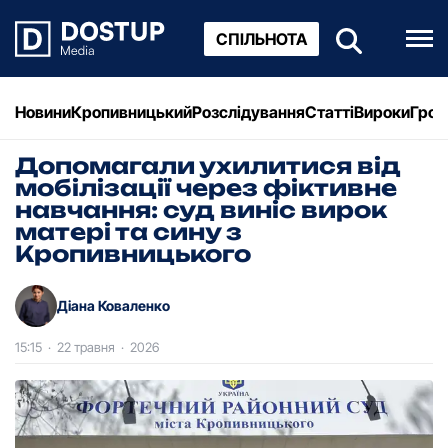
СПІЛЬНОТА
Новини
Кропивницький
Розслідування
Статті
Вироки
Грош
Допомагали ухилитися від
мобілізації через фіктивне
навчання: суд виніс вирок
матері та сину з
Кропивницького
Діана Коваленко
15:15
·
22 травня
·
2026