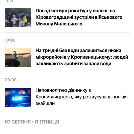
11:15
Понад чотири роки був у полоні: на
Кіровоградщині зустріли військового
Микoлу Малецькoгo
10:00
На три дні без води залишиться низка
мікрорайонів у Кропивницькому: людей
закликають зробити запаси води
09:08
Неповнолітню дівчинку з
Кропивницького, яку розшукувала поліція,
знайшли
07 СЕРПНЯ
П'ЯТНИЦЯ