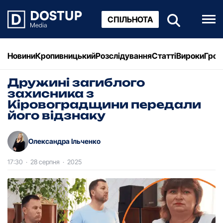
СПІЛЬНОТА
Новини
Кропивницький
Розслідування
Статті
Вироки
Грош
Дружині загиблого
захисника з
Кіровоградщини передали
його відзнаку
Олександра Ільченко
17:30
·
28 серпня
·
2025