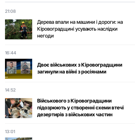
21:08
Дерева впали на машини і дороги: на
Кіровоградщині усувають наслідки
негоди
16:44
Двоє військових з Кіровоградщини
загинули на війні з росіянами
14:52
Військового з Кіровоградщини
підозрюють у створенні схеми втечі
дезертирів з військових частин
13:01