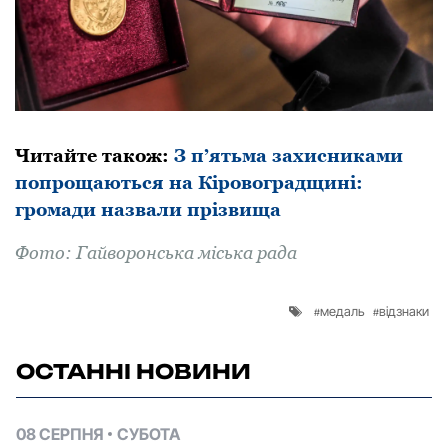
Читайте такoж:
З п’ятьма захисниками
попрощаються на Кіровоградщині:
громади назвали прізвища
Фoтo: Гайвoрoнська міська рада
медаль
відзнаки
ОСТАННІ НОВИНИ
08 СЕРПНЯ
СУБОТА