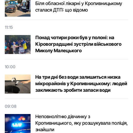
Біля обласної лікарні у Кропивницькому
сталася ДТП: що відомо
11:15
Понад чотири роки був у полоні: на
Кіровоградщині зустріли військового
Микoлу Малецькoгo
10:00
На три дні без води залишиться низка
мікрорайонів у Кропивницькому: людей
закликають зробити запаси води
09:08
Неповнолітню дівчинку з
Кропивницького, яку розшукувала поліція,
знайшли