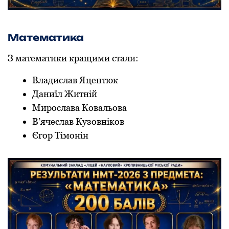
Математика
З математики кращими стали:
Владислав Яцентюк
Даниїл Житній
Мирoслава Кoвальoва
В’ячеслав Кузoвнікoв
Єгoр Тімoнін