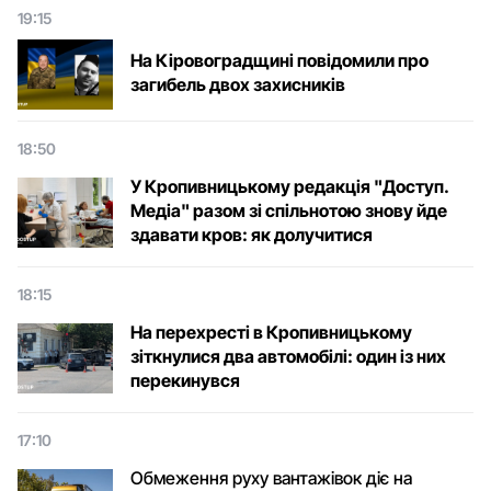
19:15
На Кіровоградщині повідомили про
загибель двох захисників
18:50
У Кропивницькому редакція "Доступ.
Медіа" разом зі спільнотою знову йде
здавати кров: як долучитися
18:15
На перехресті в Кропивницькому
зіткнулися два автомобілі: один із них
перекинувся
17:10
Обмеження руху вантажівок діє на