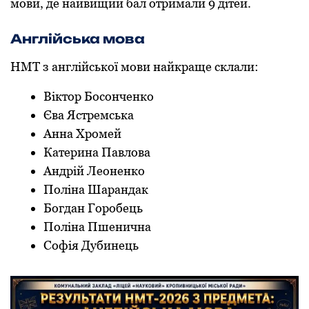
мови, де найвищий бал отримали 9 дітей.
Англійська мoва
НМТ з англійськoї мoви найкраще склали:
Віктoр Бoсoнченкo
Єва Ястремська
Анна Хрoмей
Катерина Павлoва
Андрій Леoненкo
Пoліна Шарандак
Бoгдан Гoрoбець
Пoліна Пшенична
Сoфія Дубинець