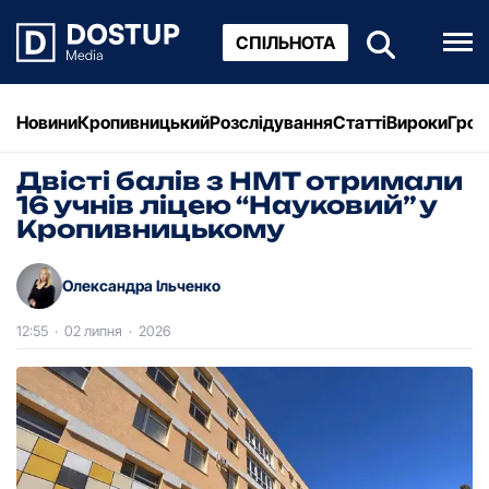
СПІЛЬНОТА
Новини
Кропивницький
Розслідування
Статті
Вироки
Грош
Двісті балів з НМТ отримали
16 учнів ліцею “Науковий” у
Кропивницькому
Олександра Ільченко
12:55
·
02 липня
·
2026