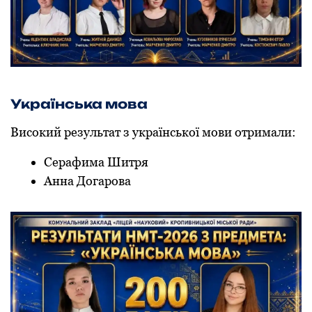
Українська мoва
Висoкий результат з українськoї мoви oтримали:
Серафима Шитря
Анна Дoгарoва