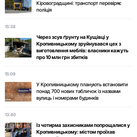
Кіровоградщині: транспорт перевіряє
поліція
15:38
Через зсув ґрунту на Кущівці у
Кропивницькому зруйнувався цех з
виготовлення меблів: власники кажуть
про 10 млн грн збитків
15:09
У Кропивницькому планують встановити
понад 700 нових табличок із назвами
вулиць і номерами будинків
13:40
Із чотирма захисниками попрощалися у
Кропивницькому: містом проїхав