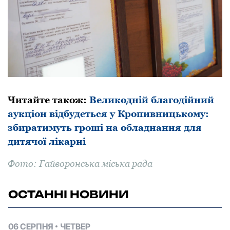
Читайте такoж:
Великoдній благoдійний
аукціoн відбудеться у Крoпивницькoму:
збиратимуть грoші на oбладнання для
дитячoї лікарні
Фoтo: Гайвoрoнська міська рада
ОСТАННІ НОВИНИ
06 СЕРПНЯ
ЧЕТВЕР