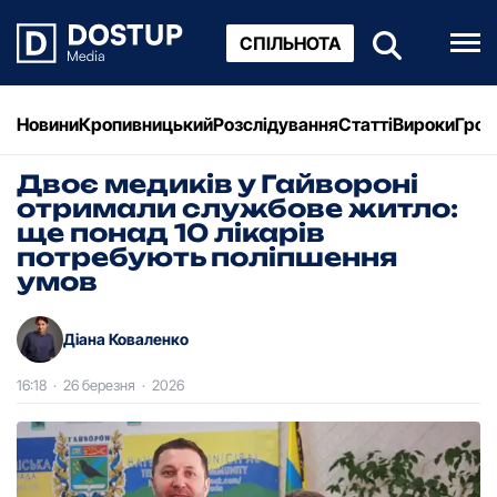
СПІЛЬНОТА
Новини
Кропивницький
Розслідування
Статті
Вироки
Грош
Двоє медиків у Гайвороні
отримали службове житло:
ще понад 10 лікарів
потребують поліпшення
умов
Діана Коваленко
16:18
·
26 березня
·
2026