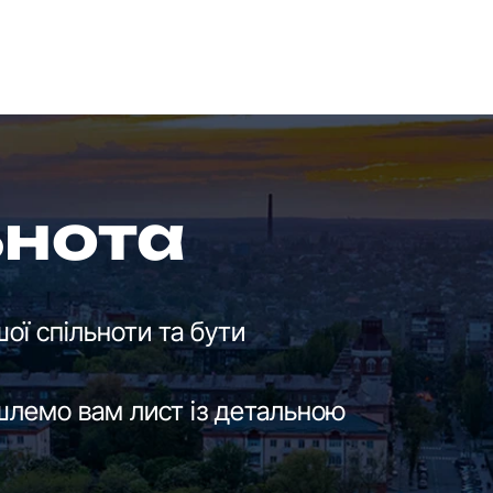
ьнота
ої спільноти та бути
шлемо вам лист із детальною