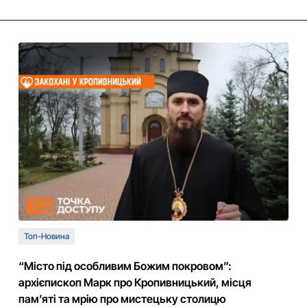
Топ-Новина
“Місто під особливим Божим покровом”:
архієпископ Марк про Кропивницький, місця
памʼяті та мрію про мистецьку столицю