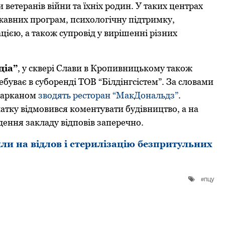
ветеранів війни та їхніх родин. У таких центрах
жавних програм, психологічну підтримку,
цією, а також супровід у вирішенні різних
діа”
, у сквері Слави в Кропивницькому також
ебуває в суборенді ТОВ “Білдінгсістем”. За словами
 парканом
зводять ресторан “МакДональдз”
.
тку відмовився коментувати будівництво, а на
ення закладу відповів заперечно.
ли на відлов і стерилізацію безпритульних
пцу