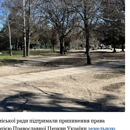
 міської ради підтримали припинення права
рхією Православної Церкви України
земельною