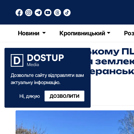
Новини
Кропивницький
Роз
У Кропивницькому П
користування землею 
планують ветеранськ
Дозвольте сайту відправляти вам
актуальну інформацію.
Діана Коваленко
Ні, дякую
ДОЗВОЛИТИ
17:59
·
18 червня
·
2026