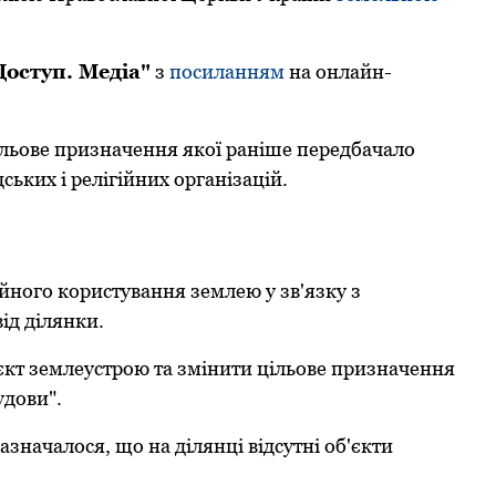
Доступ. Медіа"
з
посиланням
на онлайн-
ільове призначення якої раніше передбачало
ських і релігійних організацій.
йного користування землею у зв'язку з
ід ділянки.
єкт землеустрою та змінити цільове призначення
удови".
значалося, що на ділянці відсутні об'єкти