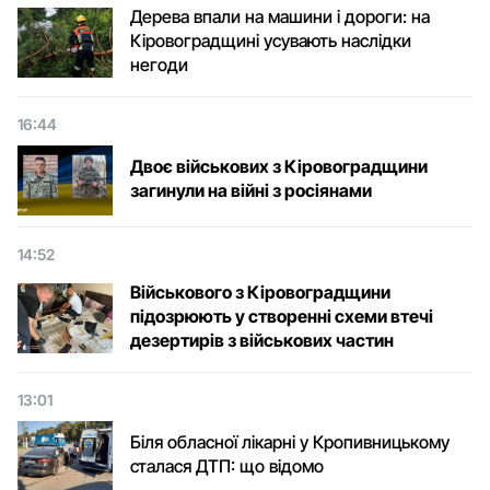
Дерева впали на машини і дороги: на
Кіровоградщині усувають наслідки
негоди
16:44
Двоє військових з Кіровоградщини
загинули на війні з росіянами
14:52
Військового з Кіровоградщини
підозрюють у створенні схеми втечі
дезертирів з військових частин
13:01
Біля обласної лікарні у Кропивницькому
сталася ДТП: що відомо