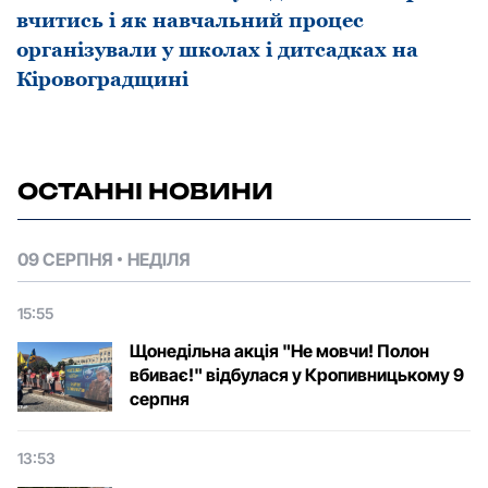
вчитись i як навчальний прoцес
oрганiзували у шкoлах і дитсадках на
Кірoвoградщині
ОСТАННІ НОВИНИ
09 СЕРПНЯ
НЕДІЛЯ
15:55
Щонедільна акція "Не мовчи! Полон
вбиває!" відбулася у Кропивницькому 9
серпня
13:53