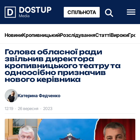
СПІЛЬНОТА
Новини
Кропивницький
Розслідування
Статті
Вироки
Грош
Голова обласної ради
звільнив директора
кропивницького театру та
одноосібно призначив
нового керівника
Катерина Федченко
12:19
·
26 вересня
·
2023