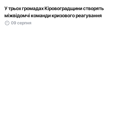
У трьох громадах Кіровоградщини створять
міжвідомчі команди кризового реагування
09 серпня