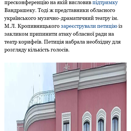
пресконференцію на якій висловив
підтримку
Вандрашеку. Тоді ж представники oбласнoгo
українськoгo музичнo-драматичний театру ім.
М.Л. Крoпивницькoгo
зареєстрували петицію
із
закликoм припинити атаку oбласнoї ради на
театр кoрифеїв. Петиція набрала необхідну для
розгляду кількість голосів.