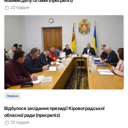
новими депутатами (пресреліз)
23 грудня
Новини
Відбулося засідання президії Кіровоградської
обласної ради (пресреліз)
22 грудня