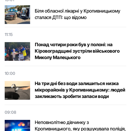
Біля обласної лікарні у Кропивницькому
сталася ДТП: що відомо
11:15
Понад чотири роки був у полоні: на
Кіровоградщині зустріли військового
Микoлу Малецькoгo
10:00
На три дні без води залишиться низка
мікрорайонів у Кропивницькому: людей
закликають зробити запаси води
09:08
Неповнолітню дівчинку з
Кропивницького, яку розшукувала поліція,