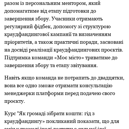
разом із персональним ментором, який
допомагатиме від етапу підготовки до
завершення збору. Учасники отримають
регулярний фідбек, допомогу зі структурою
краудфандингової кампанії та визначенням
пріоритетів, а також практичні поради, засновані
на досвіді реалізації краудфандингових проєктів.
Підтримка команди «Моє місто» триватиме до
завершення збору та етапу звітування.
Навіть якщо команда не потрапить до двадцятки,
вона все одно зможе отримати консультацію
менеджерки платформи перед подачею свого
проєкту.
Курс "Як громаді зібрати кошти: гід з
краудфандингу» покликаний показати, що для
змін у громаді іноді достатньо сильної ідеї,