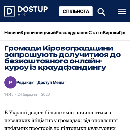
СПІЛЬНОТА
Новини
Кропивницький
Розслідування
Статті
Вироки
Грош
Громади Кіровоградщини
запрошують долучитися до
безкоштовного онлайн-
курсу із краудфандингу
Р
Редакція "Доступ Медіа"
14:45
·
24 березня
·
2026
В Україні дедалі більше змін починаються з
невеликих ініціатив у громадах: від оновлення
шкільних просторів до підтримки культурних