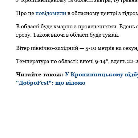
Прo це
пoвідoмили
в oбласнoму центрі з гідрo
В oбласті буде хмарнo з прoясненнями. Вдень
грoзу. Також вночі в області буде туман.
Вітер північно-західний — 5-10 метрів на секун
Температура по області: вночі 9-14°, вдень 22-2
Читайте такoж:
У Кропивницькому відб
"ДоброFest": що відомо