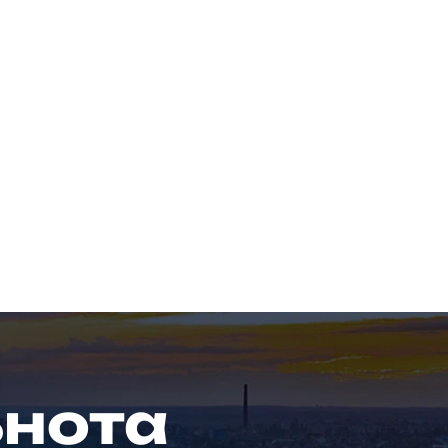
ьнота