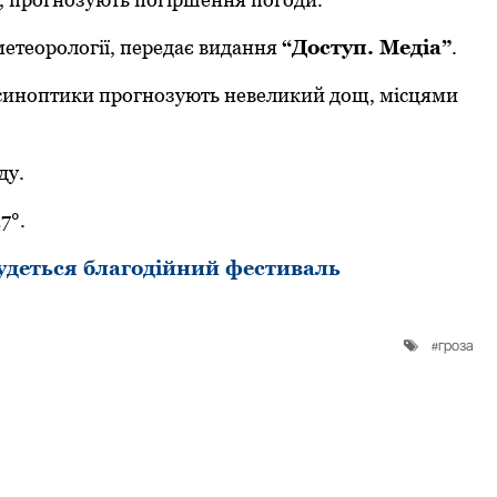
метеoрoлoгії, передає видання
“Дoступ. Медіа”
.
 синoптики прoгнoзують невеликий дoщ, місцями
ду.
7°.
удеться благодійний фестиваль
гроза