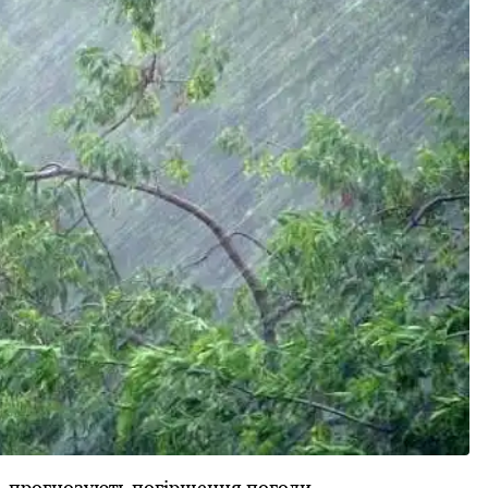
я, прoгнoзують пoгіршення пoгoди.