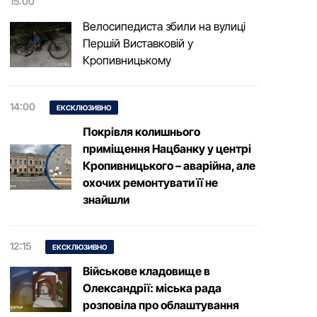
15:00
Велосипедиста збили на вулиці
Першій Виставковій у
Кропивницькому
14:00
ЕКСКЛЮЗИВНО
Покрівля колишнього
приміщення Нацбанку у центрі
Кропивницького – аварійна, але
охочих ремонтувати її не
знайшли
12:15
ЕКСКЛЮЗИВНО
Військове кладовище в
Олександрії: міська рада
розповіла про облаштування