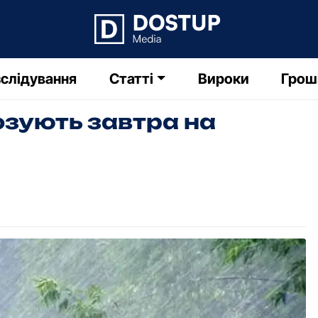
слідування
Статті
Вироки
Грош
озують завтра на