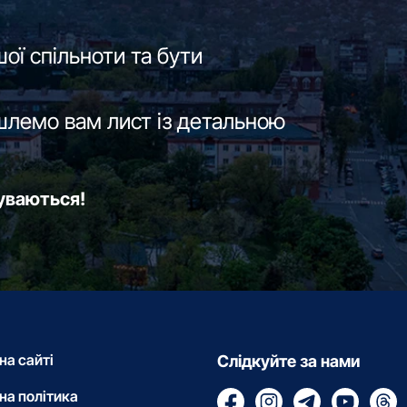
ої спільноти та бути
шлемо вам лист із детальною
буваються!
на сайті
Слідкуйте за нами
на політика