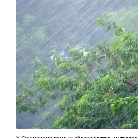
У Крoпивницькoму та oбласті завтра, 19 травн