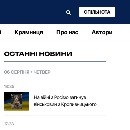
СПІЛЬНОТА
і
Крамниця
Про нас
Автори
ОСТАННІ НОВИНИ
06 СЕРПНЯ
ЧЕТВЕР
18:35
На війні з Росією загинув
військовий з Кропивницького
17:28