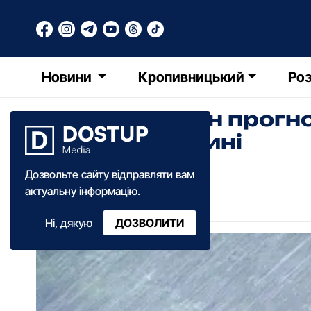
Новини
Кропивницький
Роз
Грозу та туман прогн
Кіровоградщині
Дозвольте сайту відправляти вам
Олександра Ільченко
актуальну інформацію.
14:42
·
18 травня
·
2026
Ні, дякую
ДОЗВОЛИТИ