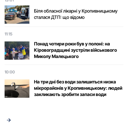
Біля обласної лікарні у Кропивницькому
сталася ДТП: що відомо
11:15
Понад чотири роки був у полоні: на
Кіровоградщині зустріли військового
Микoлу Малецькoгo
10:00
На три дні без води залишиться низка
мікрорайонів у Кропивницькому: людей
закликають зробити запаси води