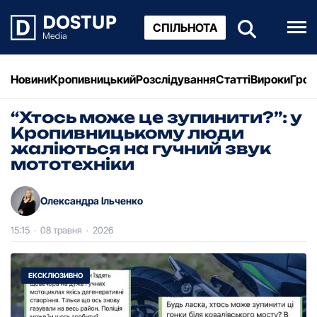
СПІЛЬНОТА
Новини
Кропивницький
Розслідування
Статті
Вироки
Грош
“Хтось може це зупинити?”: у
Кропивницькому люди
жаліються на гучний звук
мототехніки
Олександра Ільченко
15:15
·
08 травня
·
2026