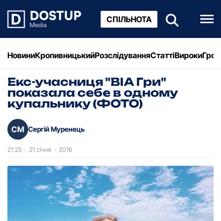
СПІЛЬНОТА
Новини
Кропивницький
Розслідування
Статті
Вироки
Грош
Екс-учасниця "ВІА Гри"
показала себе в одному
купальнику (ФОТО)
СМ
Сергій Муренець
21:25
·
21 січня
·
2016