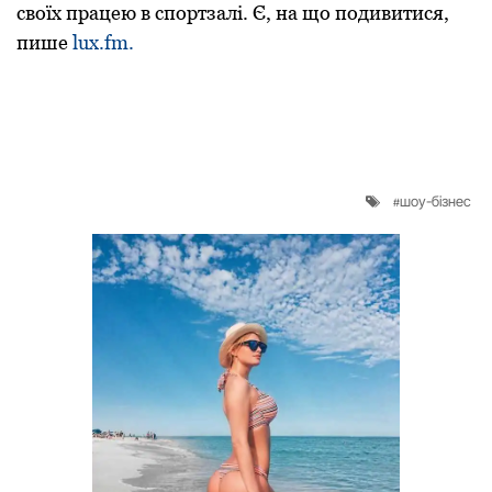
своїх
працею в
спортзалі.
Є,
на
що подивитися,
пише
lux.fm.
шоу-бізнес