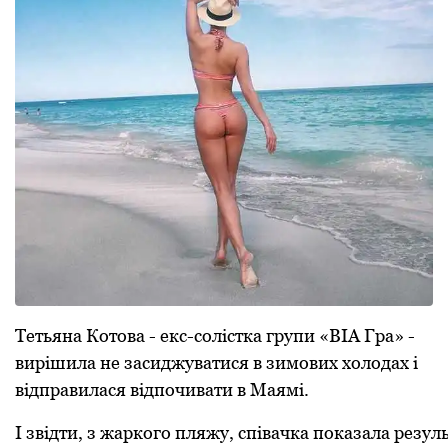
Тетьяна
Котова
- екс-
солістка групи «
ВІА Гра»
-
вирішила
не засиджуватися
в зимових
холодах
і
відправилася
відпочивати
в Маямі.
І
звідти
,
з
жаркого
пляжу,
співачка
показала
резул