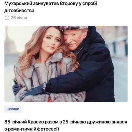
Мухарський звинуватив Єгорову у спробі
дітовбивства
26 січня
Новини
85-річний Краско разом з 25-річною дружиною знявся
в романтичній фотосесії