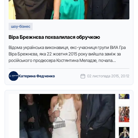
шоу-бізнес
Віра Брежнєва похвалилася обручкою
Відома українська виконавиця, екс-учасниця групи ВИА Гра
Віра Брежнєва, яка 22 жовтня 2015 року вийшла заміж за
російського продюсера Костянтина Меладзе, почала
виходити у світ …
Катерина Федченко
02 листопада 2015, 20:12