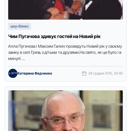
шоу-бізнес
Чим Пугачова здивує гостей на Новий рік
Алла Пугачова і Максим Галкін проведуть Новий рік у своєму
замку в селі Грязь з дітьми та друзями.На свято, як це було і в
минулі …
Катерина Федченко
28 грудня 2015, 20:40