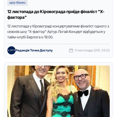
шоу-бізнес
12 листопада до Кіровограда приїде фіналіст "Х-
фактора"
12 листопада у Кіровограді концертуватиме фіналіст одного з
сезонів шоу "Х-фактор" Артур Логай.Концерт відбудеться у
тайм-клубі Берлога о 19.00.
Редакція Точки Доступу
11 листопада 2015, 03:20