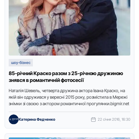
шоу-бізнес
85-річний Краско разом з 25-річною дружиною
знявся в романтичній фотосесії
Наталія Шевель, четверта дружина актора Івана Краско, на
якій він одружився у вересні 2015 року, розмістила в Мережі
знімки зі своєю з актором романтичної прогулянки.bigmir.net
Катерина Федченко
22 січня 2016, 16:30