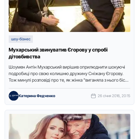
шоу-бізнес
Мухарський звинуватив Єгорову у спробі
дітовбивства
Шоумен Антін Мухарський вирішив оприлюднити шокуючі
подробиці про свою колишню дружину Сніжану Єгорову.
Тож минулі розповіді про те, як жінка "виганяла з нього біса",
схоже, …
Катерина Федченко
26 січня 2016, 20:15