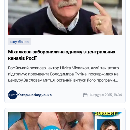
шоу-бізнес
Міхалкова заборонили на одному з центральних
каналів Росії
Російський режисер і актор Нікіта Міхалков, який так затято
підтримує президента Володимира Путіна, поскаржився на
цензуру.За словам митця, останній випуск його програми
"Бесогон ТВ" був …
Катерина Федченко
14 грудня 2015, 18:04