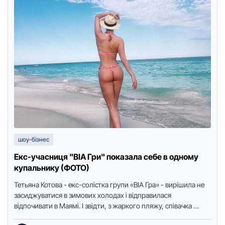
шоу-бізнес
Екс-учасниця "ВІА Гри" показала себе в одному
купальнику (ФОТО)
Тетьяна Котова - екс-солістка групи «ВІА Гра» - вирішила не
засиджуватися в зимових холодах і відправилася
відпочивати в Маямі. І звідти, з жаркого пляжу, співачка …