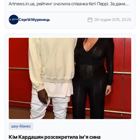
Аrtnews.in.ua, рейтинг очолила співачка Кеті Перрі. За даними
видання, за минулий рік вона заробила 135 …
Сергій Муренець
09 грудня 2015, 20:25
шоу-бізнес
Кім Кардашян розсекретила ім'я сина