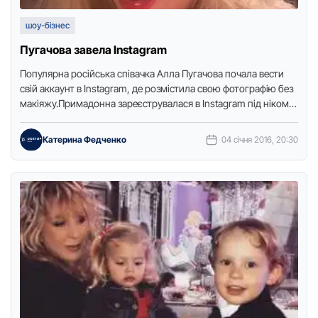
шоу-бізнес
Пугачова завела Instagram
Популярна російська співачка Алла Пугачова почала вести
свій аккаунт в Instagram, де розмістила свою фотографію без
макіяжу.Примадонна зареєструвалася в Instagram під ніком
@orfey75alla.- Максик полетів …
Катерина Федченко
04 січня 2016, 20:30