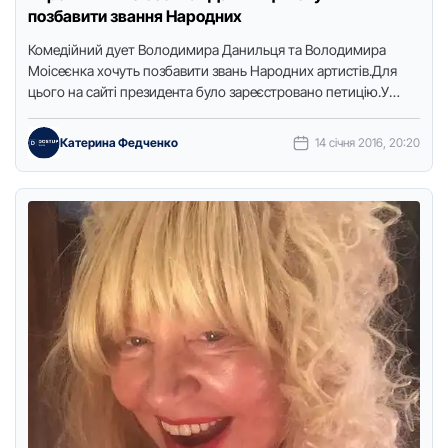
позбавити звання Народних
Комедійний дует Володимира Данильця та Володимира
Моісеєнка хочуть позбавити звань Народних артистів.Для
цього на сайті президента було зареєстровано петицію.У
тексті петиції йдеться, що Данилець і …
Катерина Федченко
14 січня 2016, 20:20