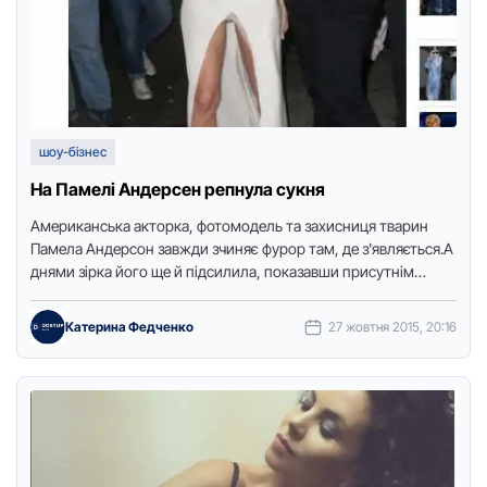
шоу-бізнес
На Памелі Андерсен репнула сукня
Американська акторка, фотомодель та захисниця тварин
Памела Андерсон завжди зчиняє фурор там, де з'являється.А
днями зірка його ще й підсилила, показавши присутнім
труси. Винна сукня …
Катерина Федченко
27 жовтня 2015, 20:16