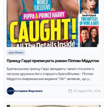
шоу-бізнес
Принцу Гаррі приписують роман Піппою Міддлтон
Британському принцу Гаррі закидають таємні стосунки із
сестрою дружини його старшого брата Вільяма - Піппою
Міддлтон.Американське видання "Ok!" запевняє, що у
парочки роман, який триває …
Катерина Федченко
10 грудня 2015, 20:14