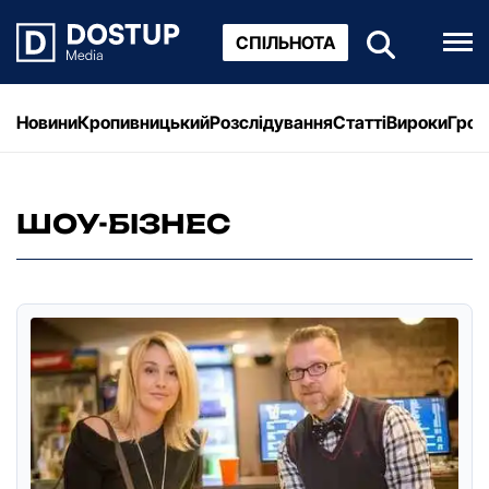
СПІЛЬНОТА
Новини
Кропивницький
Розслідування
Статті
Вироки
Грош
ШОУ-БІЗНЕС