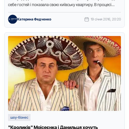
себе гостей і показала свою київську квартиру. В процесі
фотосесії …
Катерина Федченко
19 січня 2016, 20:20
шоу-бізнес
"Кроликів" Моісеєнка і Данильця хочуть