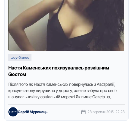
шоу-бізнес
Настя Каменських похизувалась розкішним
бюстом
Після того як Настя Каменських повернулась з Австралії,
красуня знову вирушила у дорогу, але не забула про своїх
шанувальників у соціальній мережі.Як пише Gazeta.ua,
співачка …
Сергій Муренець
28 вересня 2015, 22:28