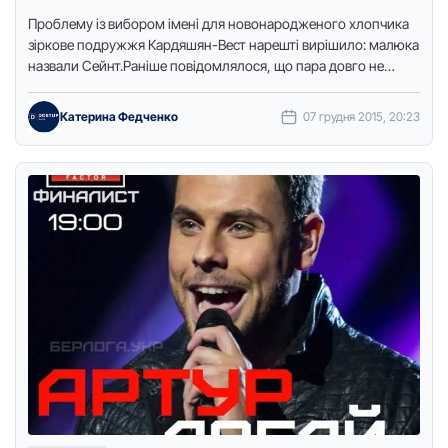
Проблему із вибором імені для новонародженого хлопчика
зіркове подружжя Кардяшян-Вест нарешті вирішило: малюка
назвали Сейнт.Раніше повідомлялося, що пара довго не
могла визначитися, як назвати свою …
Катерина Федченко
07 грудня 2015, 20:23