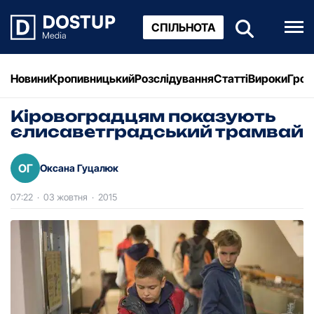
СПІЛЬНОТА
Новини
Кропивницький
Розслідування
Статті
Вироки
Грош
Кіровоградцям показують
єлисаветградський трамвай
ОГ
Оксана Гуцалюк
07:22
·
03 жовтня
·
2015