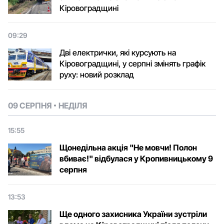
Кіровоградщині
09:29
Дві електрички, які курсують на
Кіровоградщині, у серпні змінять графік
руху: новий розклад
09 СЕРПНЯ
НЕДІЛЯ
15:55
Щонедільна акція "Не мовчи! Полон
вбиває!" відбулася у Кропивницькому 9
серпня
13:53
Ще одного захисника України зустріли