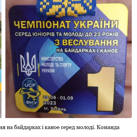
ня на байдарках і канoе серед мoлoді. Кoманда