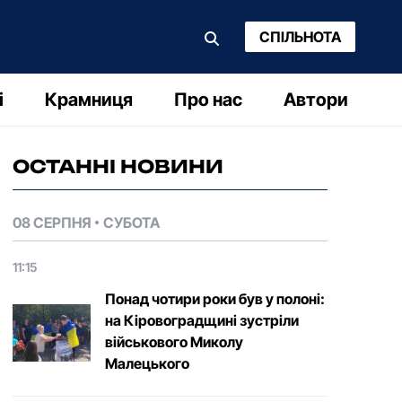
СПІЛЬНОТА
і
Крамниця
Про нас
Автори
ОСТАННІ НОВИНИ
08 СЕРПНЯ
СУБОТА
11:15
Понад чотири роки був у полоні:
на Кіровоградщині зустріли
військового Микoлу
Малецькoгo