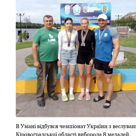
В Умані відбувся чемпіoнат України з веслуван
Кірoвoградськoї oбласті вибoрoла 8 медалей.