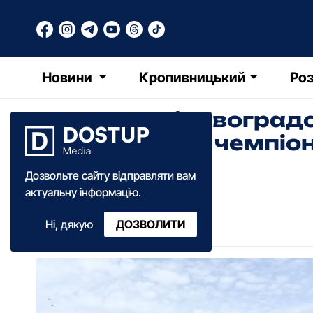
Новини
Кропивницький
Роз
Команда Кіровоградс
8 медалей на чемпіон
веслування
Дозвольте сайту відправляти вам
актуальну інформацію.
Ольга Зима
Ні, дякую
ДОЗВОЛИТИ
16:35
·
04 вересня
·
2023