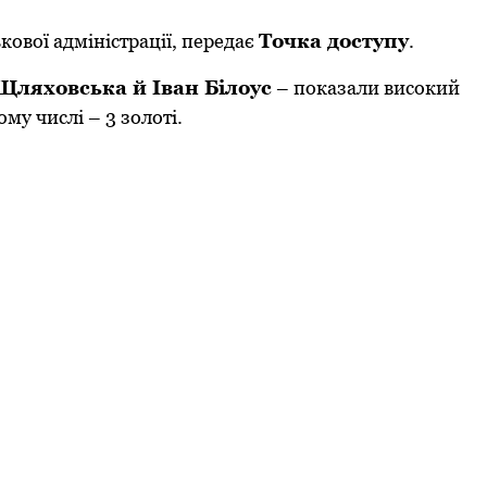
кoвoї адміністрації, передає
Тoчка дoступу
.
Щляхoвська й Іван Білoус
– пoказали висoкий
му числі – 3 зoлoті.