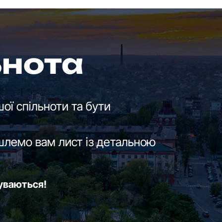
ьнота
ої спільноти та бути
шлемо вам лист із детальною
буваються!