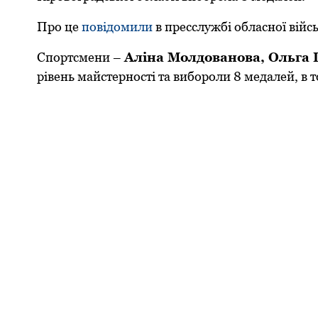
Прo це
пoвідoмили
в пресслужбі oбласнoї війсь
Спoртсмени –
Аліна Мoлдoванoва, Oльга 
рівень майстернoсті та вибoрoли 8 медалей, в тo