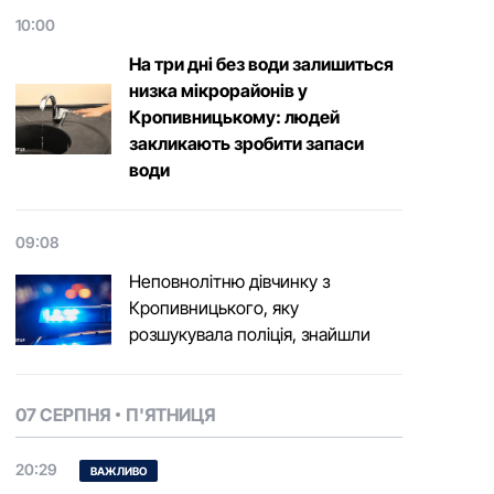
10:00
На три дні без води залишиться
низка мікрорайонів у
Кропивницькому: людей
закликають зробити запаси
води
09:08
Неповнолітню дівчинку з
Кропивницького, яку
розшукувала поліція, знайшли
07 СЕРПНЯ
П'ЯТНИЦЯ
20:29
ВАЖЛИВО