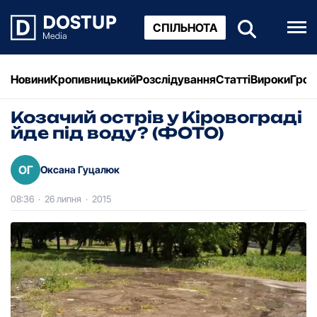
СПІЛЬНОТА
Новини
Кропивницький
Розслідування
Статті
Вироки
Грош
Козачий острів у Кіровограді
йде під воду? (ФОТО)
ОГ
Оксана Гуцалюк
08:36
·
26 липня
·
2015