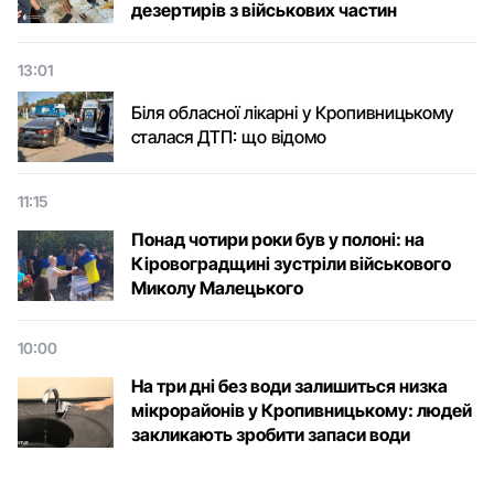
дезертирів з військових частин
13:01
Біля обласної лікарні у Кропивницькому
сталася ДТП: що відомо
11:15
Понад чотири роки був у полоні: на
Кіровоградщині зустріли військового
Микoлу Малецькoгo
10:00
На три дні без води залишиться низка
мікрорайонів у Кропивницькому: людей
закликають зробити запаси води