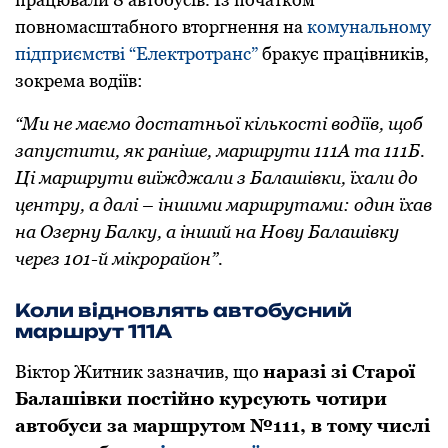
повномасштабного вторгнення на
комунальному
підприємстві “Електротранс”
бракує працівників,
зокрема водіїв:
“Ми не маємо достатньої кількості водіїв, щоб
запустити, як раніше, маршрути 111А та 111Б.
Ці маршрути виїжджали з Балашівки, їхали до
центру, а далі – іншими маршрутами: один їхав
на Озерну Балку, а інший на Нову Балашівку
через 101-й мікрорайон”.
Коли відновлять автобусний
маршрут 111А
Віктор Житник зазначив, що
наразі зі Старої
Балашівки постійно курсують чотири
автобуси за маршрутом №111, в тому числі