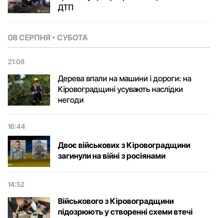
ДТП
08 СЕРПНЯ
СУБОТА
21:08
Дерева впали на машини і дороги: на
Кіровоградщині усувають наслідки
негоди
16:44
Двоє військових з Кіровоградщини
загинули на війні з росіянами
14:52
Військового з Кіровоградщини
підозрюють у створенні схеми втечі