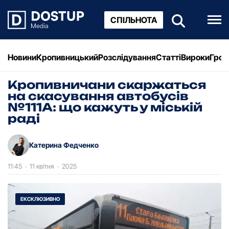
СПІЛЬНОТА
Новини
Кропивницький
Розслідування
Статті
Вироки
Грош
Кропивничани скаржаться
на скасування автобусів
№111А: що кажуть у міській
раді
Катерина Федченко
11:45
·
11 квітня
·
2025