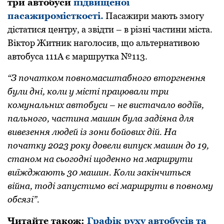
три автобуси
підвищеної
пасажиромісткості.
Пасажири мають змогу
дістатися центру, а звідти – в різні частини міста.
Віктор Житник наголосив, що альтернативою
автобуса 111А є маршрутка №113.
“З початком повномасштабного вторгнення
були дні, коли у місті працювали три
комунальних автобуси – не вистачало водіїв,
пального, частина машин була задіяна для
вивезення людей із зони бойових дій. На
початку 2023 року довели випуск машин до 19,
станом на сьогодні щоденно на маршрути
виїжджають 30 машин. Коли закінчиться
війна, тоді запустимо всі маршрути в повному
обсязі”.
Читайте також:
Графік руху автобусів та