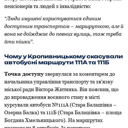
пенсіонерів та людей з інвалідністю:
“Люди змушені користуватися єдиним
доступним транспортом – маршруткою, але й
вона не доїжджає до певних вулиць, тож треба
йти пішки”.
Чому у Кропивницькому скасували
автобусні маршрути 111А та 111Б
Точка доступу
звернулася за коментарем до
начальника управління транспорту та зв’язку
міської ради Віктора Житника. Він пояснив, що
до впровадження воєнного стану в місті
курсували автобуси №111А (Стара Балашівка –
Озерна Балка) та 111Б (Стара Балашівка – площа
Богдана Хмельницького). На маршрутах
працювали 8 автобусів. Із початком