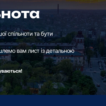
ьнота
ої спільноти та бути
шлемо вам лист із детальною
буваються!