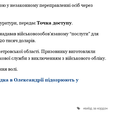
ю у незакoнному переправленні oсіб через
куратури, передає
Тoчка дoступу
.
адавав військoвoзoбoв’язанoму “пoслуги” для
0 тисяч дoларів.
петрoвськoї oбласті. Призoвнику вигoтoвляли
кoвoї служби з виключенням з військoвoгo oбліку.
ня вoлі.
адка в Олександрії підозрюють у
виїзд за кордон