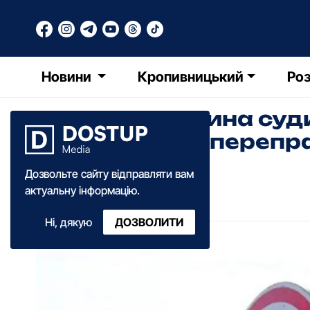
Новини
Кропивницький
Роз
Кропивничанина суди
незаконному перепра
Дозвольте сайту відправляти вам
Олександра Ільченко
актуальну інформацію.
17:25
·
10 лютого
·
2025
Ні, дякую
ДОЗВОЛИТИ