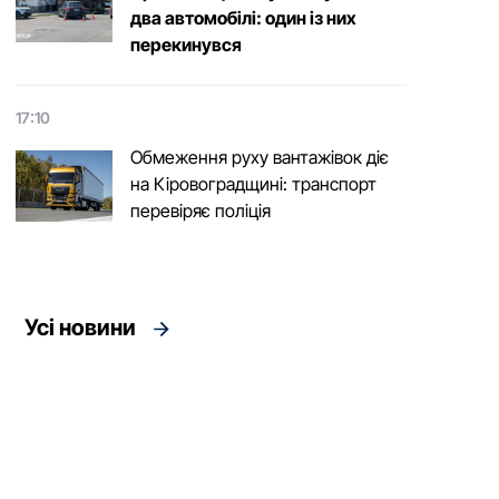
два автомобілі: один із них
перекинувся
17:10
Обмеження руху вантажівок діє
на Кіровоградщині: транспорт
перевіряє поліція
Усі новини