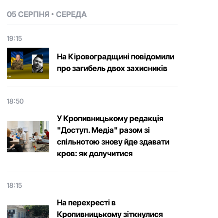
05 СЕРПНЯ
СЕРЕДА
19:15
На Кіровоградщині повідомили
про загибель двох захисників
18:50
У Кропивницькому редакція
"Доступ. Медіа" разом зі
спільнотою знову йде здавати
кров: як долучитися
18:15
На перехресті в
Кропивницькому зіткнулися