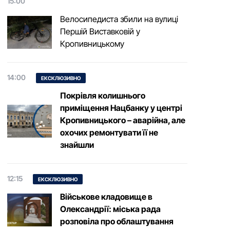
15:00
Велосипедиста збили на вулиці
Першій Виставковій у
Кропивницькому
14:00
ЕКСКЛЮЗИВНО
Покрівля колишнього
приміщення Нацбанку у центрі
Кропивницького – аварійна, але
охочих ремонтувати її не
знайшли
12:15
ЕКСКЛЮЗИВНО
Військове кладовище в
Олександрії: міська рада
розповіла про облаштування