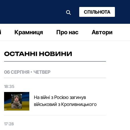
СПІЛЬНОТА
і
Крамниця
Про нас
Автори
ОСТАННІ НОВИНИ
06 СЕРПНЯ
ЧЕТВЕР
18:35
На війні з Росією загинув
військовий з Кропивницького
17:28