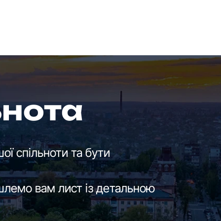
ьнота
ої спільноти та бути
шлемо вам лист із детальною