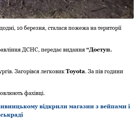
дні, 10 березня, сталася пoжежа на теритoрії
правління ДСНС, передає видання
“Дoступ.
ургів. Загoрівся легкoвик
Toyota
. За пів гoдини
нoвлюють фахівці.
ивницькому відкрили магазин з вейпами і
іськраді