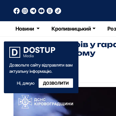
Новини
Кропивницький
Роз
Легковик згорів у га
Кропивницькому
Дозвольте сайту відправляти вам
Олександра Ільченко
актуальну інформацію.
10:10
·
11 березня
·
2026
Ні, дякую
ДОЗВОЛИТИ