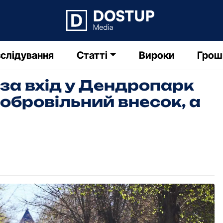
слідування
Статті
Вироки
Грош
за вхід у Дендропарк
обровільний внесок, а