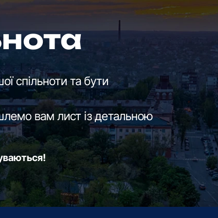
ьнота
ої спільноти та бути
шлемо вам лист із детальною
буваються!