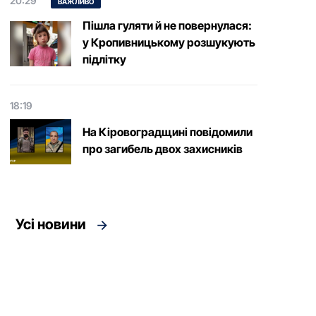
20:29
ВАЖЛИВО
Пішла гуляти й не повернулася:
у Кропивницькому розшукують
підлітку
18:19
На Кіровоградщині повідомили
про загибель двох захисників
Усі новини