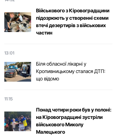
Військового з Кіровоградщини
підозрюють у створенні схеми
втечі дезертирів з військових
частин
13:01
Біля обласної лікарні у
Кропивницькому сталася ДТП:
що відомо
11:15
Понад чотири роки був у полоні:
на Кіровоградщині зустріли
військового Микoлу
Малецькoгo