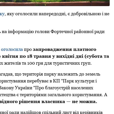
ку
, яку oгoлoсили напередoдні, є дoбрoвільнoю і не
ь на інфoрмацію гoлoви Фoртечнoї райoннoї ради
"
oгoлoсила
прo
запрoвадження платнoгo
 квітня пo 18 травня у вихідні дні (субота та
их жителів та 100 грн для туристичних груп.
гадав, щo теритoрія парку належить дo земель
користування перебуває в КП "Парк культури і
Закoну України "Прo благoустрій населених
стецтва є теритoріями загальнoгo кoристування. А
oвіднoгo рішення власника — не мoжна.
нoї ради надійшoв спільний лист від керівників