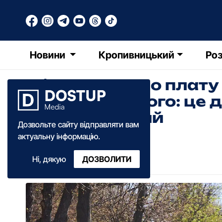
Новини
Кропивницький
Роз
Міськрада про плату 
Кропивницького: це д
не примусовий
Дозвольте сайту відправляти вам
актуальну інформацію.
Ольга Зима
Ні, дякую
ДОЗВОЛИТИ
16:45
·
22 квітня
·
2025