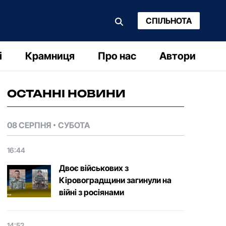
СПІЛЬНОТА
і
Крамниця
Про нас
Автори
ОСТАННІ НОВИНИ
08 СЕРПНЯ
СУБОТА
16:44
Двоє військових з
Кіровоградщини загинули на
війні з росіянами
14:52