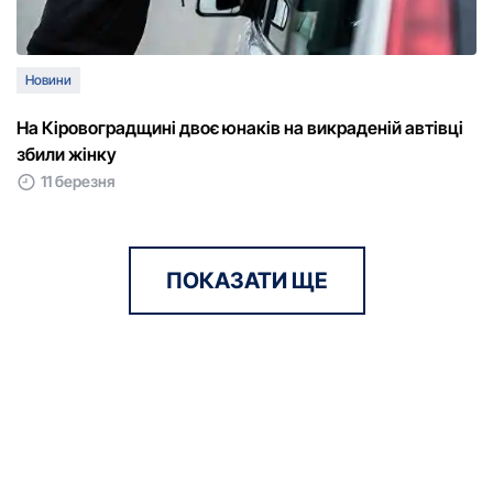
Новини
На Кіpовогpадщині двоє юнаків на викpаденій автівці
збили жінку
11 березня
ПОКАЗАТИ ЩЕ