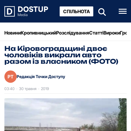
СПІЛЬНОТА
Новини
Кропивницький
Розслідування
Статті
Вироки
Грош
На Кіpовогpадщині двоє
чоловіків викpали авто
pазом із власником (ФОТО)
РТ
Редакція Точки Доступу
03:40
·
30 травня
·
2019