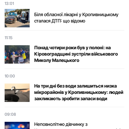
13:01
Біля обласної лікарні у Кропивницькому
сталася ДТП: що відомо
11:15
Понад чотири роки був у полоні: на
Кіровоградщині зустріли військового
Микoлу Малецькoгo
10:00
На три дні без води залишиться низка
мікрорайонів у Кропивницькому: людей
закликають зробити запаси води
09:08
Неповнолітню дівчинку з