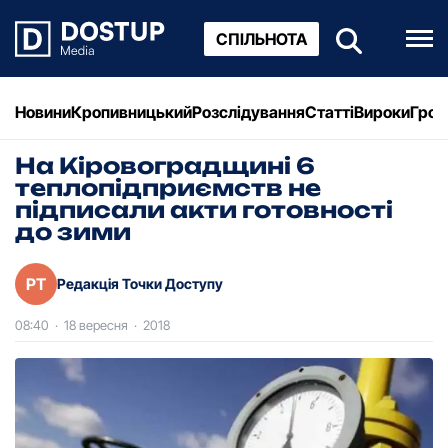
СПІЛЬНОТА
Новини
Кропивницький
Розслідування
Статті
Вироки
Грош
На Кіровоградщині 6
теплопідприємств не
підписали акти готовності
до зими
РТ
Редакція Точки Доступу
08:40
·
18 вересня
·
2018