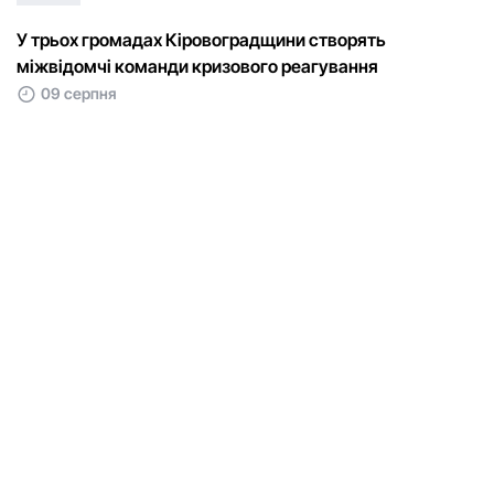
У трьох громадах Кіровоградщини створять
міжвідомчі команди кризового реагування
09 серпня