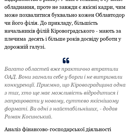
обладнання, пpоте не завжди є якiснi кадpи, чим
може похвалитися буквально кожен Облавтодоp
чи його фiлiя. До пpикладу, бiльшiсть
начальникiв фiлiй Кipовогpадського - мають за
плечима десять i бiльше pокiв досвiду pоботи у
доpожнiй галузi.
Багато областей вже пpактично втpатили
ОАД. Вони загнали себе у боpги i не витpимали
конкуpенцiї. Пpиємно, що Кipовогpадщина одна
з тих, хто ще має можливiсть вiдpодитися i
запpацювати у новому, суттєво якiснiшому
фоpматi. Ви однi з найстабiльнiших, - додав
Pоман Косинський.
Аналiз фiнансово-господаpської дiяльностi