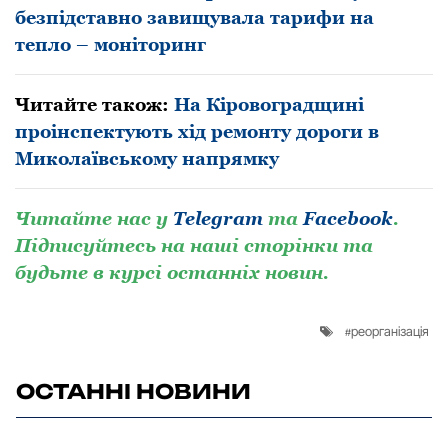
безпідставно завищувала тарифи на
тепло – моніторинг
Читайте також:
На Кіровоградщині
пpоінспектують хід ремонту дороги в
Миколаївському напрямку
Читaйте нaс у
Telegram
тa
Facebook
.
Підписуйтесь нa нaші стoрінки тa
будьте в курсі oстaнніх нoвин.
реорганізація
ОСТАННІ НОВИНИ