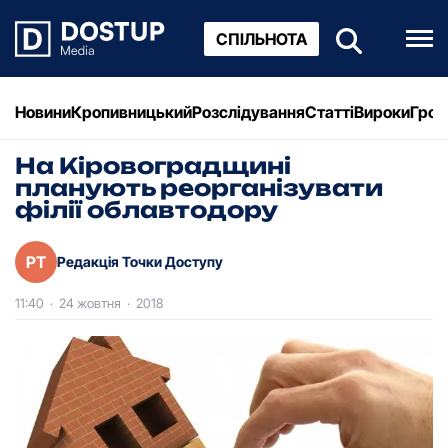
СПІЛЬНОТА
Новини
Кропивницький
Розслідування
Статті
Вироки
Грош
На Кіровоградщині
планують реорганізувати
філії облавтодору
РТ
Редакція Точки Доступу
11:40
·
24 жовтня
·
2018