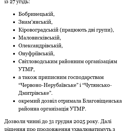
із 27 угідь:
Бобринецькій,
Знам’янській,
Кіровоградській (працюють дві групи),
Маловисківській,
Олександрівській,
Онуфріївській,
Світловодським районним організаціям
УТМР,
а також приписним господарствам
“Червоно-Нерубаївське” і “Чутянсько-
Дмитрівське”.
окремий дозвіл отримала Благовіщенська
районна організація УТМР.
Дозволи чинні до 31 грудня 2025 року. Далі
рішення про продовження ухвалюватимуть з