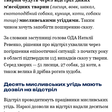
м'ясоїдних тварин
(лисиця, вовк, шакал,
єнотоподібний собака, куниця, коти, собаки
тощо)
мисливськими угіддями.
Таким
чином хочуть запобігти поширенню сказу.
За словами заступниці голова ОДА Наталії
Ревенко, рішення про відстріл ухвалили через
погіршення епізоотичної ситуації: з початку року
в області підтвердили 115 випадків сказу у тварин.
Серед хворих — 51 лисиця, 27 собак, 32 коти, а
також велика й дрібна рогата худоба.
Десять мисливських угідь мають
дозвіл на відстріл
Відстріл проводитимуть працівники мисливських
угідь. Наразі дозволи на відстріл надали десятьом