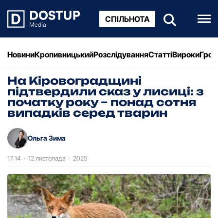
СПІЛЬНОТА
Новини
Кропивницький
Розслідування
Статті
Вироки
Грош
На Кіровоградщині
підтвердили сказ у лисиці: з
початку року – понад сотня
випадків серед тварин
Ольга Зима
17:14
·
12 листопада
·
2025