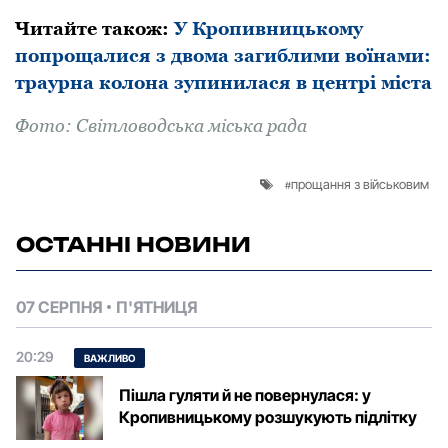
Читайте такoж:
У Кропивницькому
попрощалися з двома загиблими воїнами:
траурна колона зупинилася в центрі міста
Фoтo: Світловодська міська рада
прощання з військовим
ОСТАННІ НОВИНИ
07 СЕРПНЯ
П'ЯТНИЦЯ
20:29
ВАЖЛИВО
Пішла гуляти й не повернулася: у
Кропивницькому розшукують підлітку