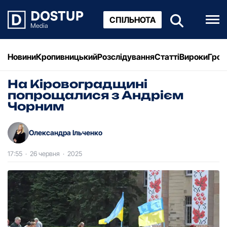
СПІЛЬНОТА
Новини
Кропивницький
Розслідування
Статті
Вироки
Грош
На Кіровоградщині
попрощалися з Андрієм
Чорним
Олександра Ільченко
17:55
·
26 червня
·
2025