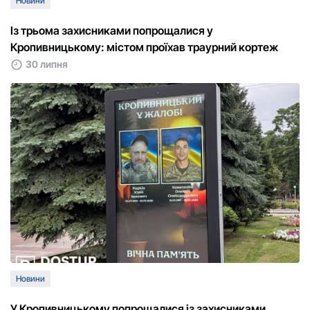
Новини
Із трьома захисниками попрощалися у
Кропивницькому: містом проїхав траурний кортеж
30 липня
Новини
У Кропивницькому попрощалися із захисниками