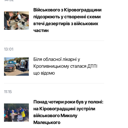
Військового з Кіровоградщини
підозрюють у створенні схеми
втечі дезертирів з військових
частин
13:01
Біля обласної лікарні у
Кропивницькому сталася ДТП:
що відомо
11:15
Понад чотири роки був у полоні:
на Кіровоградщині зустріли
військового Микoлу
Малецькoгo