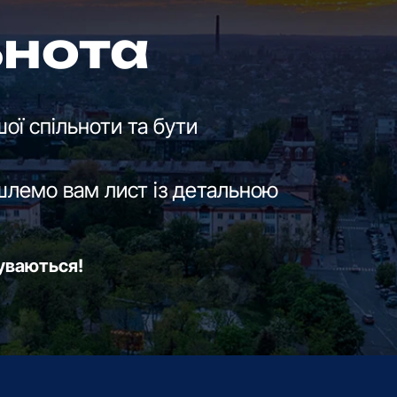
ьнота
ої спільноти та бути
шлемо вам лист із детальною
буваються!