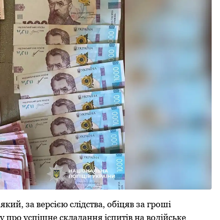
який, за версією слідства, обіцяв за гроші
у про успішне складання іспитів на водійське