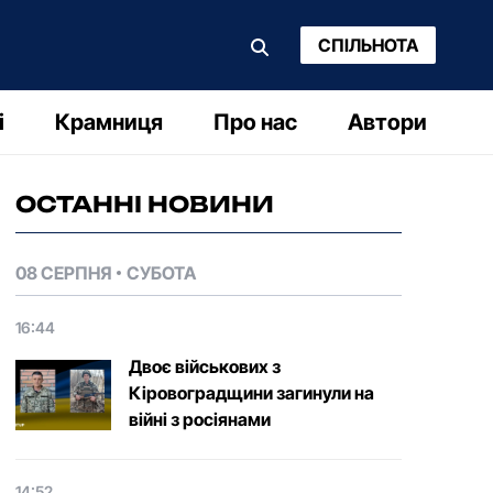
СПІЛЬНОТА
і
Крамниця
Про нас
Автори
ОСТАННІ НОВИНИ
08 СЕРПНЯ
СУБОТА
16:44
Двоє військових з
Кіровоградщини загинули на
війні з росіянами
14:52