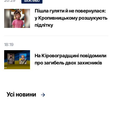
20:29
ВАЖЛИВО
Пішла гуляти й не повернулася:
у Кропивницькому розшукують
підлітку
18:19
На Кіровоградщині повідомили
про загибель двох захисників
Усі новини