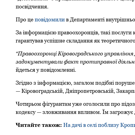
посвідчення.
Про це
повідомили
в Департаменті внутрішньо
За інформацією правоохоронців, такі послуги 
гарантував успішне складання як теоретичного,
“Правоохоронці Кіровоградського управління 
задокументували факт протиправної діяльнос
йдеться у повідомленні.
Згідно з інформацією, загалом подібні поруше
— Кіровоградській, Дніпропетровській, Закарпа
Чотирьом фігурантам уже оголосили про підозр
кодексу — зловживання впливом. Їм загрожує д
Читайте також:
На дачі в селі поблизу Кро