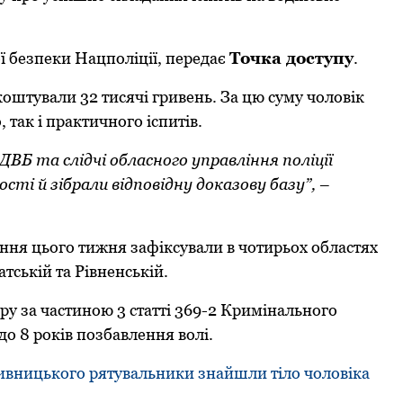
ї безпеки Нацполіції, передає
Точка доступу
.
коштували 32 тисячі гривень. За цю суму чоловік
 так і практичного іспитів.
ДВБ та слідчі обласного управління поліції
ті й зібрали відповідну доказову базу”,
–
ння цього тижня зафіксували в чотирьох областях
тській та Рівненській.
у за частиною 3 статті 369-2 Кримінального
о 8 років позбавлення волі.
пивницького рятувальники знайшли тіло чоловіка