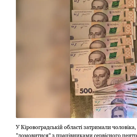
У Кіровоградській області затримали чоловіка, 
"домовитися" з працівниками сервісного центр