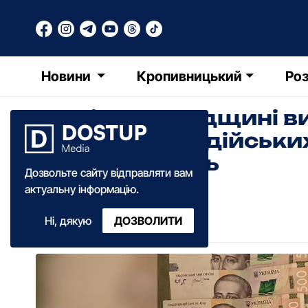
Новини
Кропивницький
Роз
На Кіровоградщині в
"купівлею" водійськи
тисячі гривень
Дозвольте сайту відправляти вам
актуальну інформацію.
Діана Коваленко
Ні, дякую
ДОЗВОЛИТИ
12:35
·
04 червня
·
2025