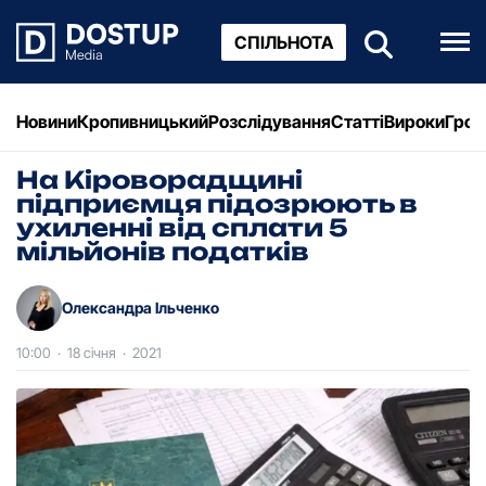
СПІЛЬНОТА
Новини
Кропивницький
Розслідування
Статті
Вироки
Грош
На Кіроворадщині
підприємця підозрюють в
ухиленні від сплати 5
мільйонів податків
Олександра Ільченко
10:00
·
18 січня
·
2021