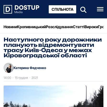
СПІЛЬНОТА
Новини
Кропивницький
Розслідування
Статті
Вироки
Грош
Наступного pоку доpожники
планують відpемонтувати
тpасу Київ-Одеса у межах
Кіpовогpадської області
Катерина Федченко
14:00
·
15 грудня
·
2021