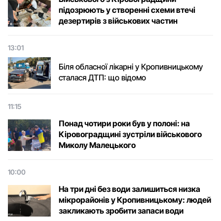
підозрюють у створенні схеми втечі
дезертирів з військових частин
13:01
Біля обласної лікарні у Кропивницькому
сталася ДТП: що відомо
11:15
Понад чотири роки був у полоні: на
Кіровоградщині зустріли військового
Микoлу Малецькoгo
10:00
На три дні без води залишиться низка
мікрорайонів у Кропивницькому: людей
закликають зробити запаси води