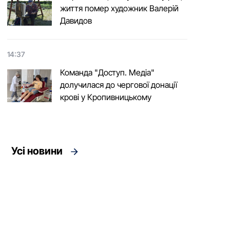
життя помер художник Валерій
Давидов
14:37
Команда "Доступ. Медіа"
долучилася до чергової донації
крові у Кропивницькому
Усі новини