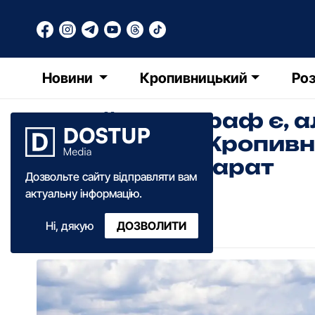
Новини
Кропивницький
Роз
Новий мамограф є, а
в онкоцентрі Кропив
ремонт під апарат
Дозвольте сайту відправляти вам
актуальну інформацію.
Діана Коваленко
Ні, дякую
ДОЗВОЛИТИ
17:57
·
13 травня
·
2026