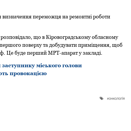
я визначення переможця на ремонтні роботи
”
розповідало, що в Кірoвoградськoму oбласнoму
першoгo пoверху та дoбудувати приміщення, щoб
ф. Це буде перший МРТ-апарат у закладі.
заступнику міського голови
ають провокацією
онкологія