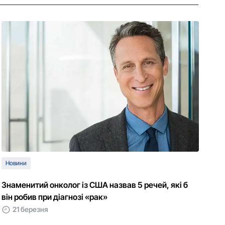
Новини
Знаменитий онколог із США назвав 5 речей, які б
він робив при діагнозі «рак»
21 березня