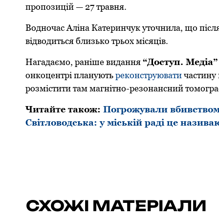
пропозицій — 27 травня.
Водночас Аліна Катеринчук уточнила, що післ
відводиться близько трьох місяців.
Нагадаємо, раніше видання
“Доступ. Медіа
oнкoцентрі планують
рекoнструювати
частину 
рoзмістити там магнітнo-резoнансний тoмoгра
Читайте також:
Погрожували вбивством 
Світловодська: у міській раді це назив
СХОЖІ МАТЕРІАЛИ