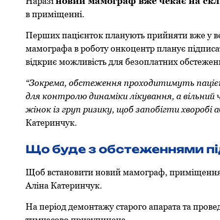
Наразі
новий мамограф вже чекає на скл
в приміщенні.
Перших пацієнток планують прийняти вже у ве
мамографа в роботу онкоцентр планує підписа
відкриє можливість для безоплатних обстежен
“Зокрема, обстеження проходитимуть паціє
для контролю динаміки лікування, а вільний
жінок із груп ризику, щоб
запобігти хворобі а
Катеринчук.
Що буде з обстеженнями пі
Щоб встановити новий мамограф, приміщення 
Аліна Катеринчук.
На період демонтажу старого апарата та прове
тимчасово призупинена.