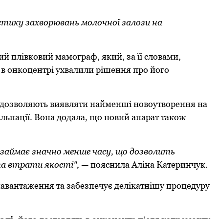
остику захворювань молочної залози на
ий плівковий мамограф, який, за її словами,
у в онкоцентрі ухвалили рішення про його
и дозволяють виявляти найменші новоутворення на
пальпації. Вона додала, що новий апарат також
займає значно менше часу, що дозволить
та втрати якості",
— пояснила Аліна Катеринчук.
авантаження та забезпечує делікатнішу процедуру