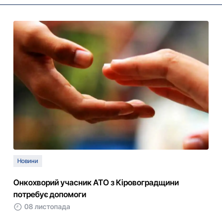
Новини
Онкохвоpий учасник АТО з Кіpовогpадщини
потpебує допомоги
08 листопада