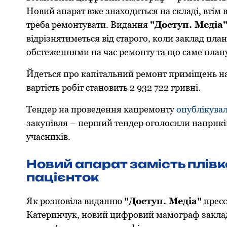
Новий апарат вже знаходиться на складі, втім
треба ремонтувати. Видання
"Доступ. Медіа
відрізнятиметься від старого, коли заклад пл
обстеженнями на час ремонту та що саме плану
Йдеться про капітальний ремонт приміщень на 
вартість робіт становить 2 932 722 гривні.
Тендер на проведення капремонту
опублікува
закупівля – перший тендер оголосили наприкінці
учасників.
Новий апарат замість плівк
пацієнток
Як розповіла виданню
"Доступ. Медіа"
пресс
Катеринчук, новий цифровий мамограф заклад