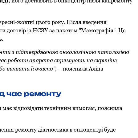
аді,
його доставлять в онкоцентр після капремонту
ресні-жовтні цього року. Після введення
ти договір із НСЗУ за пакетом "Мамографія". Це
ь.
нти з підтвердженою онкологічною патологією
 час роботи апарата спрямують на скринінг
бо виявити її вчасно”,
– пояснила Аліна
д час ремонту
має відповідати технічним вимогам, пояснила
дення ремонту діагностика в онкоцентрі буде