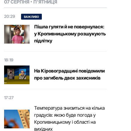
07 СЕРПНЯ
П'ЯТНИЦЯ
20:29
ВАЖЛИВО
Пішла гуляти й не повернулася:
у Кропивницькому розшукують
підлітку
18:19
На Кіровоградщині повідомили
про загибель двох захисників
17:27
Температура знизиться на кілька
градусів: якою буде погода у
Кропивницькому і області на
вихідних