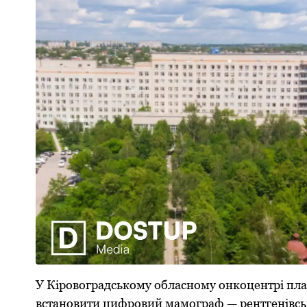
У Кіровоградському обласному онкоцентрі пл
встановити цифровий мамограф — рентгенівсь