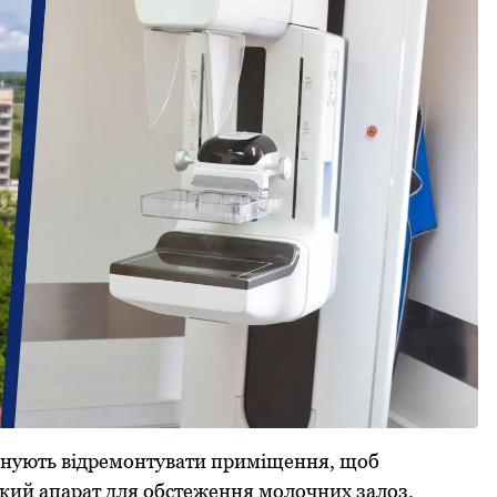
анують відремонтувати приміщення, щоб
кий апарат для обстеження молочних залоз.