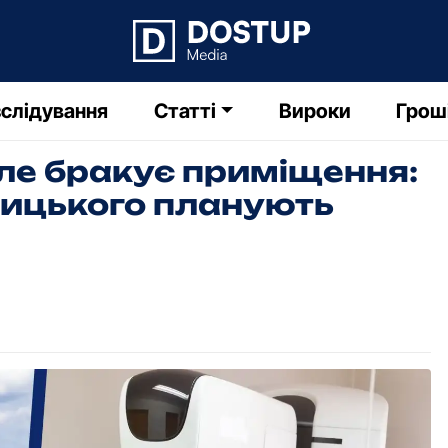
слідування
Статті
Вироки
Грош
ле бракує приміщення:
ницького планують