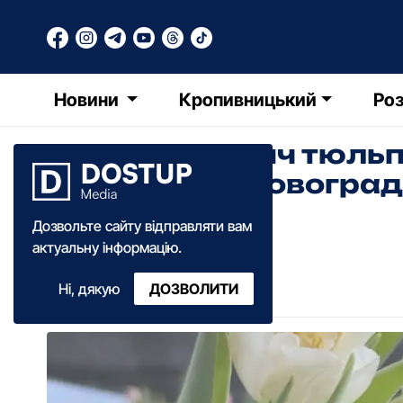
Новини
Кропивницький
Роз
Понад 10 тисяч тюль
жителька Кіровоград
теплицях
Дозвольте сайту відправляти вам
актуальну інформацію.
Катерина Федченко
Ні, дякую
ДОЗВОЛИТИ
10:45
·
03 березня
·
2025