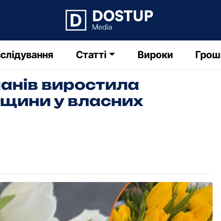
слідування
Статті
Вироки
Грош
панів виростила
щини у власних