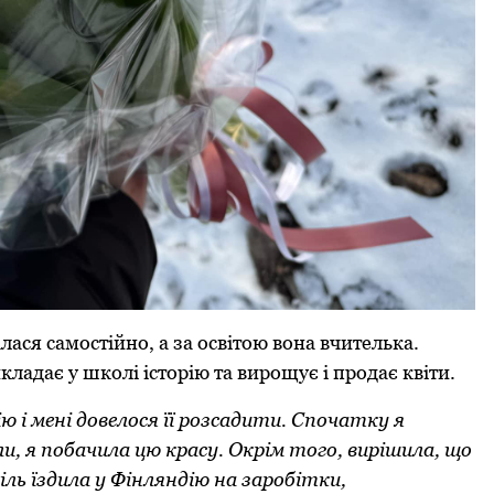
лася самостійно, а за освітою вона вчителька.
ладає у школі історію та вирощує і продає квіти.
ю і мені довелося її розсадити. Спочатку я
и, я побачила цю красу. Окрім того, вирішила, що
ль їздила у Фінляндію на заробітки,