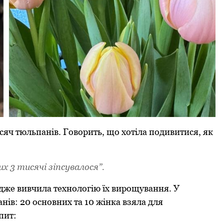
сяч тюльпанів. Говорить, що хотіла подивитися, як
их 3 тисячі зіпсувалося”.
адже вивчила технологію їх вирощування. У
нів: 20 основних та 10 жінка взяла для
опит: