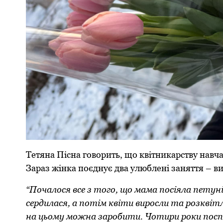
Тетяна Пісна говорить, що квітникарству навча
Зараз жінка поєднує два улюблені заняття – вик
“Почалося все з того, що мама посіяла петуні
сердилася, а потім квіти виросли та розквітл
на цьому можна заробити. Чотири роки поспі