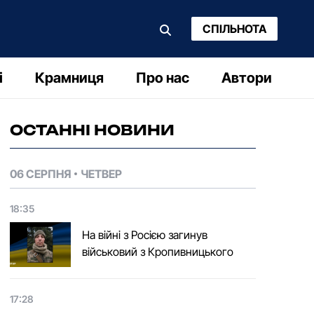
СПІЛЬНОТА
і
Крамниця
Про нас
Автори
ОСТАННІ НОВИНИ
06 СЕРПНЯ
ЧЕТВЕР
18:35
На війні з Росією загинув
військовий з Кропивницького
17:28