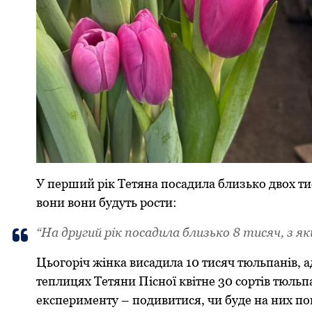
У перший рік Тетяна посадила близько двох ти
вони вони будуть рости:
“На другий рік посадила близько 8 тисяч, з як
Цьогоріч жінка висадила 10 тисяч тюльпанів, 
теплицях Тетяни Пісної квітне 30 сортів тюльпа
експерименту – подивитися, чи буде на них п