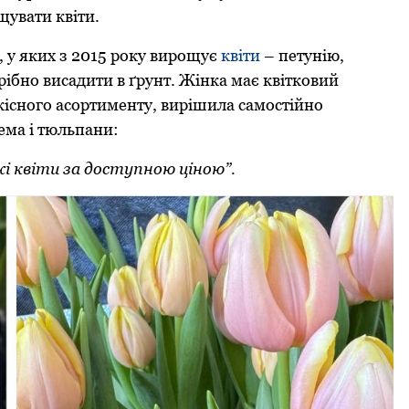
щувати квіти.
, у яких з 2015 року вирощує
квіти
– петунію,
отрібно висадити в ґрунт. Жінка має квітковий
якісного асортименту, вирішила самостійно
ема і тюльпани:
жі квіти за доступною ціною”.