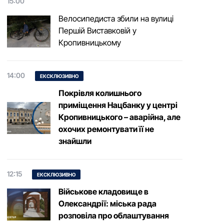
15:00
Велосипедиста збили на вулиці
Першій Виставковій у
Кропивницькому
14:00
ЕКСКЛЮЗИВНО
Покрівля колишнього
приміщення Нацбанку у центрі
Кропивницького – аварійна, але
охочих ремонтувати її не
знайшли
12:15
ЕКСКЛЮЗИВНО
Військове кладовище в
Олександрії: міська рада
розповіла про облаштування