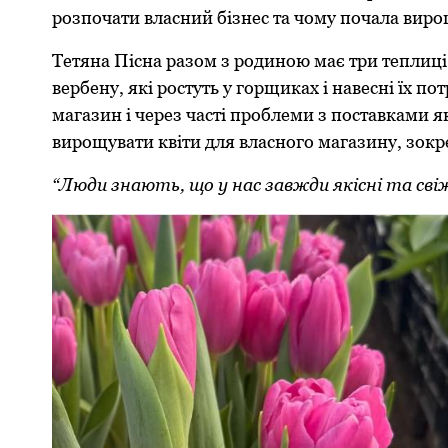
розпочати власний бізнес та чому почала виро
Тетяна Пісна разом з родиною має три теплиці
вербену, які ростуть у горщиках і навесні їх п
магазин і через часті проблеми з поставками 
вирощувати квіти для власного магазину, зокр
“Люди знають, що у нас завжди якісні та сві