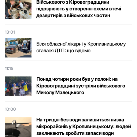
Військового з Кіровоградщини
підозрюють у створенні схеми втечі
дезертирів з військових частин
13:01
Біля обласної лікарні у Кропивницькому
сталася ДТП: що відомо
11:15
Понад чотири роки був у полоні: на
Кіровоградщині зустріли військового
Микoлу Малецькoгo
10:00
На три дні без води залишиться низка
мікрорайонів у Кропивницькому: людей
закликають зробити запаси води