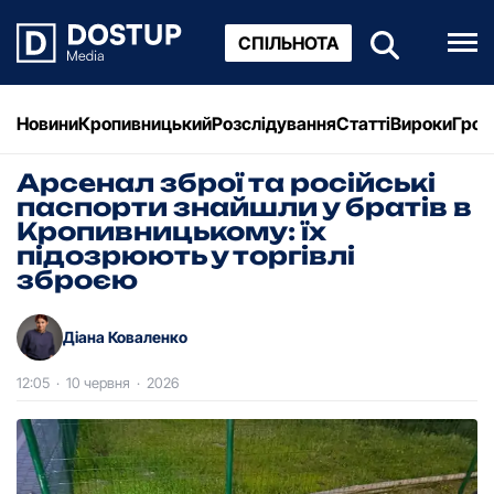
СПІЛЬНОТА
Новини
Кропивницький
Розслідування
Статті
Вироки
Грош
Арсенал зброї та російські
паспорти знайшли у братів в
Кропивницькому: їх
підозрюють у торгівлі
зброєю
Діана Коваленко
12:05
·
10 червня
·
2026