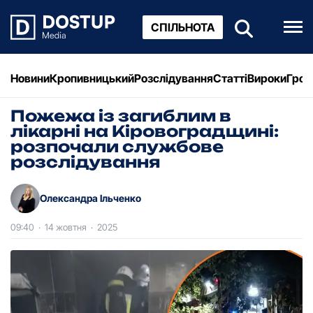
СПІЛЬНОТА
Новини
Кропивницький
Розслідування
Статті
Вироки
Грош
Пожежа із загиблим в
лікарні на Кіровоградщині:
розпочали службове
розслідування
Олександра Ільченко
09:40
·
14 жовтня
·
2025