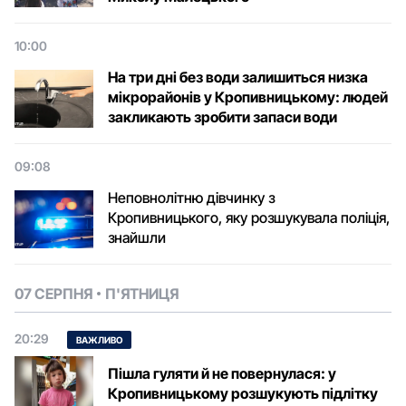
10:00
На три дні без води залишиться низка
мікрорайонів у Кропивницькому: людей
закликають зробити запаси води
09:08
Неповнолітню дівчинку з
Кропивницького, яку розшукувала поліція,
знайшли
07 СЕРПНЯ
П'ЯТНИЦЯ
20:29
ВАЖЛИВО
Пішла гуляти й не повернулася: у
Кропивницькому розшукують підлітку