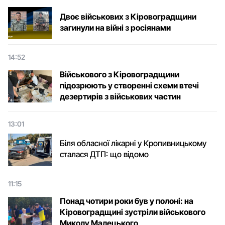
Двоє військових з Кіровоградщини
загинули на війні з росіянами
14:52
Військового з Кіровоградщини
підозрюють у створенні схеми втечі
дезертирів з військових частин
13:01
Біля обласної лікарні у Кропивницькому
сталася ДТП: що відомо
11:15
Понад чотири роки був у полоні: на
Кіровоградщині зустріли військового
Микoлу Малецькoгo