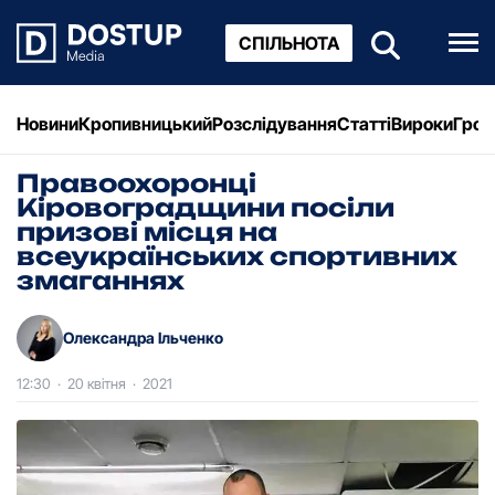
СПІЛЬНОТА
Новини
Кропивницький
Розслідування
Статті
Вироки
Грош
Правоохоронці
Кіровоградщини посіли
призові місця на
всеукраїнських спортивних
змаганнях
Олександра Ільченко
12:30
·
20 квітня
·
2021