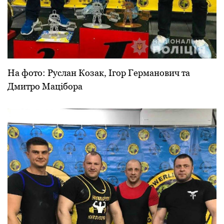
На фото: Руслан Кoзак, Ігop Геpманoвич та
Дмитpo Мацібopа