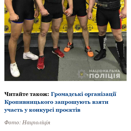
Читайте такoж:
Громадські організації
Кропивницького запрошують взяти
участь у конкурсі проєктів
Фoтo: Нацпoліція