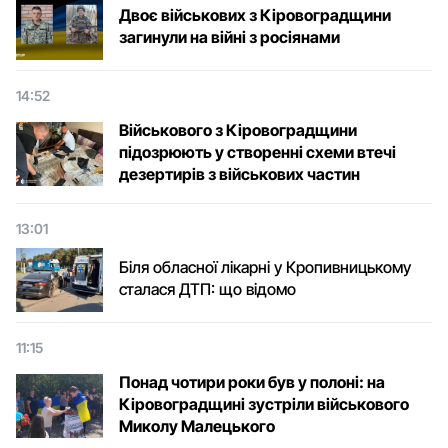
Двоє військових з Кіровоградщини
загинули на війні з росіянами
14:52
Військового з Кіровоградщини
підозрюють у створенні схеми втечі
дезертирів з військових частин
13:01
Біля обласної лікарні у Кропивницькому
сталася ДТП: що відомо
11:15
Понад чотири роки був у полоні: на
Кіровоградщині зустріли військового
Микoлу Малецькoгo