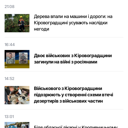
21:08
Дерева впали на машини і дороги: на
Кіровоградщині усувають наслідки
негоди
16:44
Двоє військових з Кіровоградщини
загинули на війні з росіянами
14:52
Військового з Кіровоградщини
підозрюють у створенні схеми втечі
дезертирів з військових частин
13:01
Біля обласної лікарні у Кропивницькому