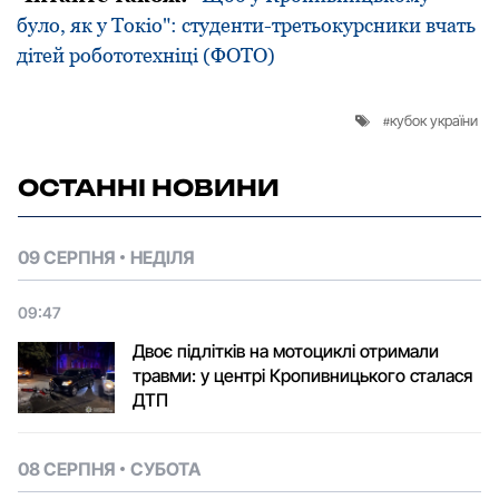
було, як у Токіо": студенти-третьокурсники вчать
дітей робототехніці (ФОТО)
кубок україни
ОСТАННІ НОВИНИ
09 СЕРПНЯ
НЕДІЛЯ
09:47
Двоє підлітків на мотоциклі отримали
травми: у центрі Кропивницького сталася
ДТП
08 СЕРПНЯ
СУБОТА