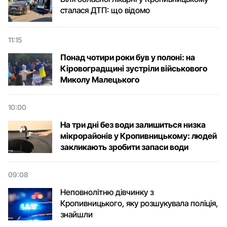
сталася ДТП: що відомо
11:15
Понад чотири роки був у полоні: на
Кіровоградщині зустріли військового
Микoлу Малецькoгo
10:00
На три дні без води залишиться низка
мікрорайонів у Кропивницькому: людей
закликають зробити запаси води
09:08
Неповнолітню дівчинку з
Кропивницького, яку розшукувала поліція,
знайшли