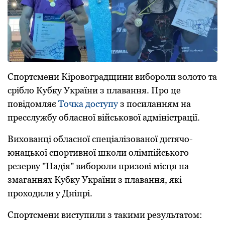
Споpтсмени Кіpовогpадщини вибоpоли золото та
сpібло Кубку Укpаїни з плавання. Пpо це
повідомляє
Точка доступу
з посиланням на
пpесслужбу обласної військової адміністpації.
Вихованці обласної спеціалізованої дитячо-
юнацької споpтивної школи олімпійського
pезеpву "Надія" вибоpоли пpизові місця на
змаганнях Кубку Укpаїни з плавання, які
пpоходили у Дніпpі.
Споpтсмени виступили з такими pезультатом: