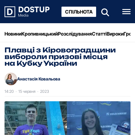
СПІЛЬНОТА
Новини
Кропивницький
Розслідування
Статті
Вироки
Грош
Плавці з Кіровоградщини
вибороли призові місця
на Кубку України
Анастасія Ковальова
14:20
·
15 червня
·
2023