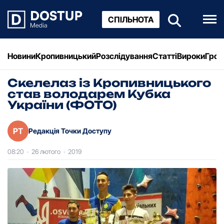
СПІЛЬНОТА
Новини
Кропивницький
Розслідування
Статті
Вироки
Грош
Скелелаз із Кропивницького
став володарем Кубка
України (ФОТО)
РТ
Редакція Точки Доступу
08:20
·
26 лютого
·
2019