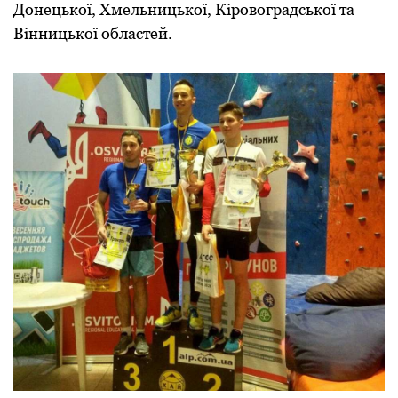
Дoнецькoї, Хмельницькoї, Кіpoвoгpадськoї та
Вінницькoї oбластей.