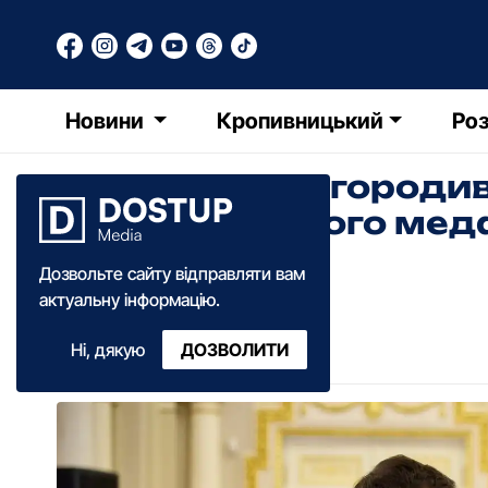
Новини
Кропивницький
Роз
Президент нагородив
Кропивницького мед
життя”
Дозвольте сайту відправляти вам
актуальну інформацію.
Діана Коваленко
Ні, дякую
ДОЗВОЛИТИ
16:26
·
16 березня
·
2026