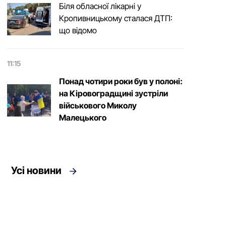
Біля обласної лікарні у
Кропивницькому сталася ДТП:
що відомо
11:15
Понад чотири роки був у полоні:
на Кіровоградщині зустріли
військового Микoлу
Малецькoгo
Усі новини