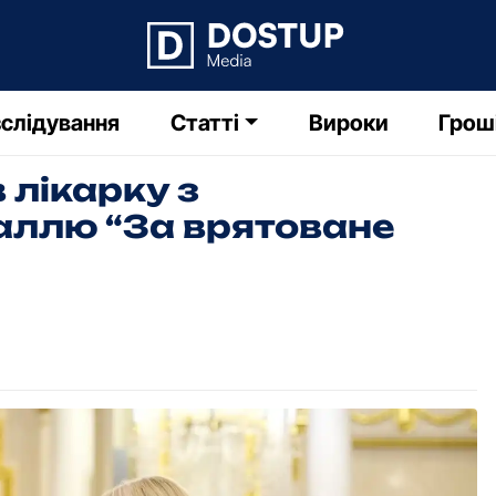
слідування
Статті
Вироки
Грош
 лікарку з
аллю “За врятоване