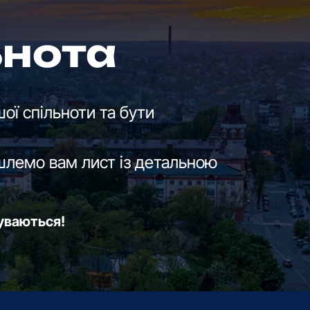
ьнота
ої спільноти та бути
шлемо вам лист із детальною
буваються!