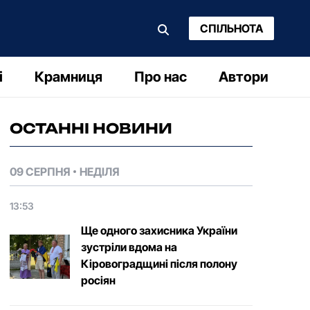
СПІЛЬНОТА
і
Крамниця
Про нас
Автори
ОСТАННІ НОВИНИ
09 СЕРПНЯ
НЕДІЛЯ
13:53
Ще одного захисника України
зустріли вдома на
Кіровоградщині після полону
росіян