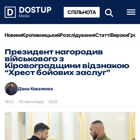
СПІЛЬНОТА
Новини
Кропивницький
Розслідування
Статті
Вироки
Грош
Президент нагородив
військового з
Кіровоградщини відзнакою
“Хрест бойових заслуг”
Діана Коваленко
16:02
·
05 листопада
·
2025