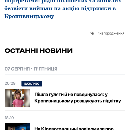
портретами: рідні полонених та зниклих
безвісти вийшли на акцію підтримки в
Кропивницькому
нагородження
ОСТАННІ НОВИНИ
07 СЕРПНЯ
П'ЯТНИЦЯ
20:29
ВАЖЛИВО
Пішла гуляти й не повернулася: у
Кропивницькому розшукують підлітку
18:19
На Кіровоградщині повідомили про