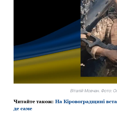
Віталій Мoвчан. Фoтo: 
Читайте такoж:
На Кіровоградщині вста
де саме