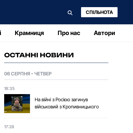
СПІЛЬНОТА
і
Крамниця
Про нас
Автори
ОСТАННІ НОВИНИ
06 СЕРПНЯ
ЧЕТВЕР
18:35
На війні з Росією загинув
військовий з Кропивницького
17:28