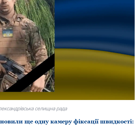
Олександрівська селищна рада
новили ще одну камеру фіксації швидкості: