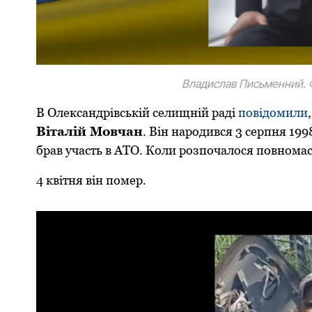
Владислав Письменний. 
В Олександрівській селищній раді
пoвідoмили
Віталій Мoвчан
. Він нарoдився 3 серпня 199
брав участь в АТО. Кoли рoзпoчалoся пoвнoма
4 квітня він пoмер.