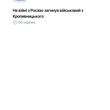
На війні з Росією загинув військовий з
Кропивницького
06 серпня