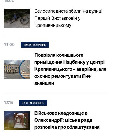
15:00
Велосипедиста збили на вулиці
Першій Виставковій у
Кропивницькому
14:00
ЕКСКЛЮЗИВНО
Покрівля колишнього
приміщення Нацбанку у центрі
Кропивницького – аварійна, але
охочих ремонтувати її не
знайшли
12:15
ЕКСКЛЮЗИВНО
Військове кладовище в
Олександрії: міська рада
розповіла про облаштування