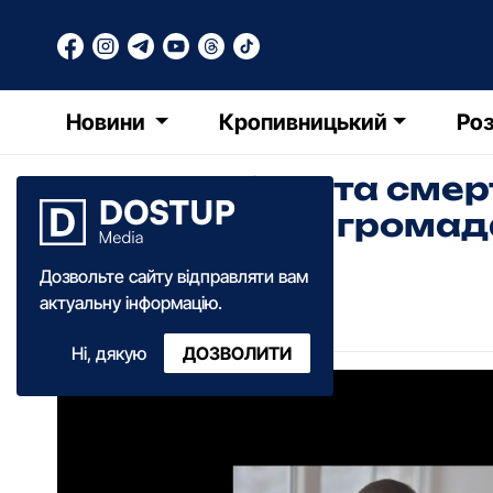
Новини
Кропивницький
Роз
Про загибель та смер
повідомили в грома
Дозвольте сайту відправляти вам
Олександра Ільченко
актуальну інформацію.
18:30
·
08 квітня
·
2026
Ні, дякую
ДОЗВОЛИТИ