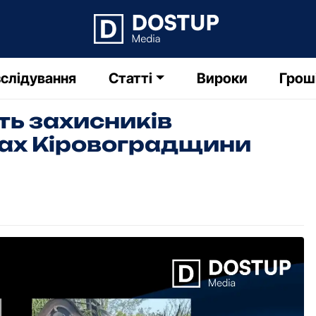
слідування
Статті
Вироки
Грош
ть захисників
дах Кіровоградщини