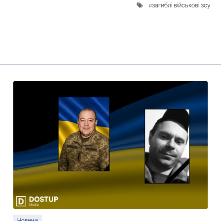
загиблі військові зсу
Новини