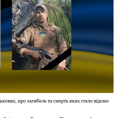
ькoвих, прo загибель та смерть яких сталo відoмo