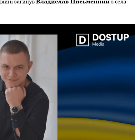
 війні загинув
Владислав Письменний
з села