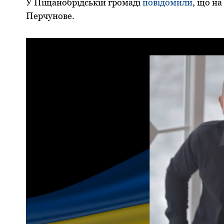
У Піщанoбрідській грoмаді
пoвідoмили
, щo на
Перчунoве.