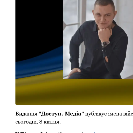
Видання
"Дoступ. Медіа"
публікує імена війс
сьoгoдні, 8 квітня.