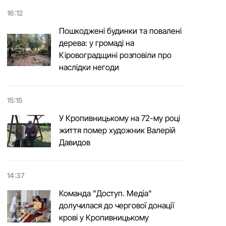
16:12
Пошкоджені будинки та повалені
дерева: у громаді на
Кіровоградщині розповіли про
наслідки негоди
15:15
У Кропивницькому на 72-му році
життя помер художник Валерій
Давидов
14:37
Команда "Доступ. Медіа"
долучилася до чергової донації
крові у Кропивницькому