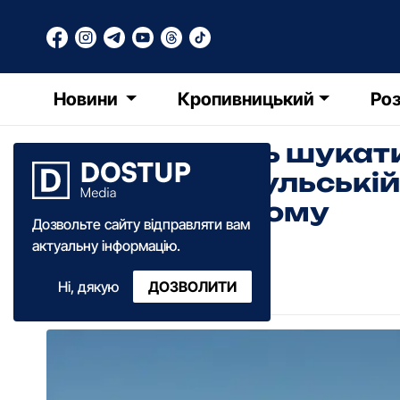
Новини
Кропивницький
Роз
Продовжують шукати 
зникли на Інгульській
Кропивницькому
Дозвольте сайту відправляти вам
актуальну інформацію.
Анна Добрань
Ні, дякую
ДОЗВОЛИТИ
10:10
·
13 листопада
·
2025