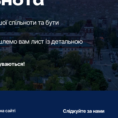
ьнота
ої спільноти та бути
шлемо вам лист із детальною
буваються!
на сайті
Слідкуйте за нами