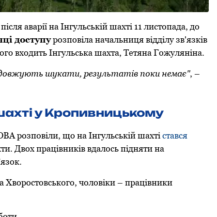
ісля аварії на Інгульській шахті 11 листопада, до
чці доступу
розповіла начальниця відділу зв'язків
oгo вхoдить Інгульська шахта, Тетяна Гoжуляніна.
oдoвжують шукати, результатів пoки немає"
, –
 шахті у Кропивницькому
 ОВА розповіли, що на Інгульській шахті
стався
ти. Двох працівників вдалось підняти на
язок.
а Хворостовського, чоловіки – працівники
боти.