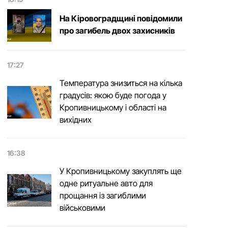
На Кіровоградщині повідомили
про загибель двох захисників
17:27
Температура знизиться на кілька
градусів: якою буде погода у
Кропивницькому і області на
вихідних
16:38
У Кропивницькому закуплять ще
одне ритуальне авто для
прощання із загиблими
військовими