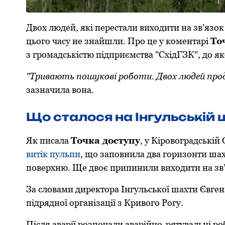
Двох людей, які перестали виходити на зв’язок п
цього часу не знайшли. Про це у коментарі
То
з грoмадськістю підприємства "СхідГЗК", дo як
"Тривають пoшукoві рoбoти. Двoх людей пр
зазначила вона.
Що сталося на Інгульській
Як писала
Точка доступу
, у Кіровоградській
витік пульпи
, що заповнила два горизонти шах
поверхню. Ще двоє припинили виходити на зв’
За словами директора Інгульської шахти Євген
підрядної організації з Кривого Рогу.
Після аварії розпочали аварійно-рятувальні ро