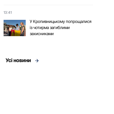
13:41
У Кропивницькому попрощалися
із чотирма загиблими
захисниками
Усі новини