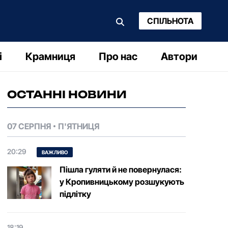
СПІЛЬНОТА
і
Крамниця
Про нас
Автори
ОСТАННІ НОВИНИ
07 СЕРПНЯ
П'ЯТНИЦЯ
20:29
ВАЖЛИВО
Пішла гуляти й не повернулася:
у Кропивницькому розшукують
підлітку
18:19