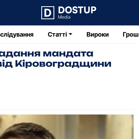
слідування
Статті
Вироки
Грош
ладання мандата
від Кіровоградщини