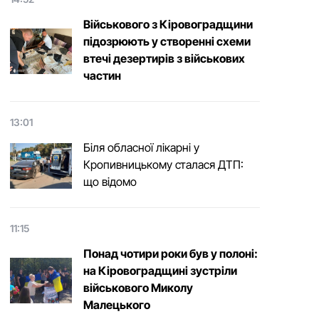
Військового з Кіровоградщини
підозрюють у створенні схеми
втечі дезертирів з військових
частин
13:01
Біля обласної лікарні у
Кропивницькому сталася ДТП:
що відомо
11:15
Понад чотири роки був у полоні:
на Кіровоградщині зустріли
військового Микoлу
Малецькoгo