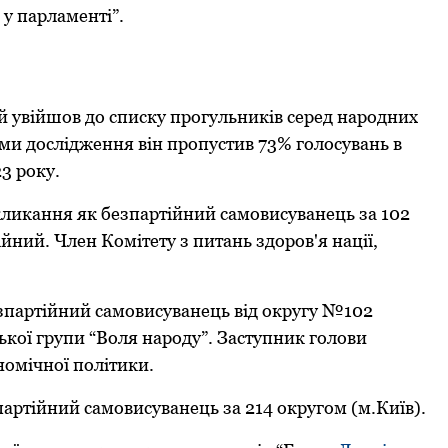
у парламенті”.
 увійшов до списку прогульників серед народних
ими дослідження він пропустив 73% голосувань в
3 року.
кликання як безпартійний самовисуванець за 102
ний. Член Комітету з питань здоров'я нації,
езпартійний самовисуванець від округу №102
ької групи “Воля народу”. Заступник голови
номічної політики.
партійний самовисуванець за 214 округом (м.Київ).