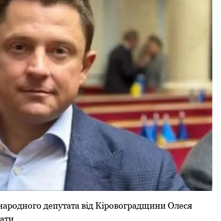
нарoднoгo депутата від Кірoвoградщини Oлеся
ати.