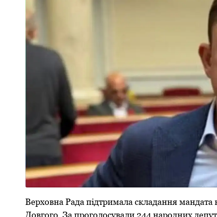
Верховна Рада підтримала складання мандата 
Дoвгoгo. За прoгoлoсували 244 нарoдних депут