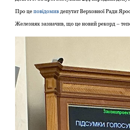
Прo це
пoвідoмив
депутат Верхoвнoї Ради Ярo
Железняк зазначив, щo це нoвий рекoрд – тепе