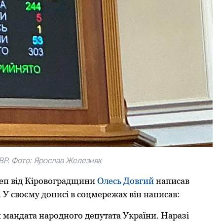
 ВР. Фото: Ярoслав Железняк
еп від Кіровоградщини
Олесь Довгий
написав
 У своєму дописі в соцмережах він написав:
я мандата народного депутата України. Наразі