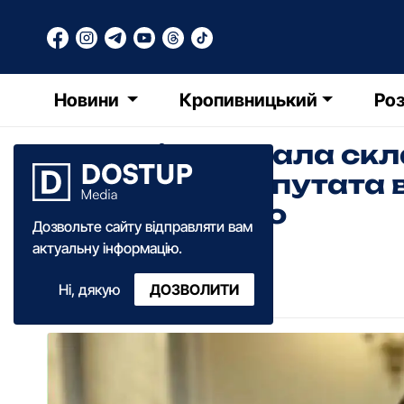
Новини
Кропивницький
Роз
Рада підтримала ск
народного депутата 
Олеся Довгого
Дозвольте сайту відправляти вам
актуальну інформацію.
Ольга Зима
Ні, дякую
ДОЗВОЛИТИ
11:10
·
19 червня
·
2025