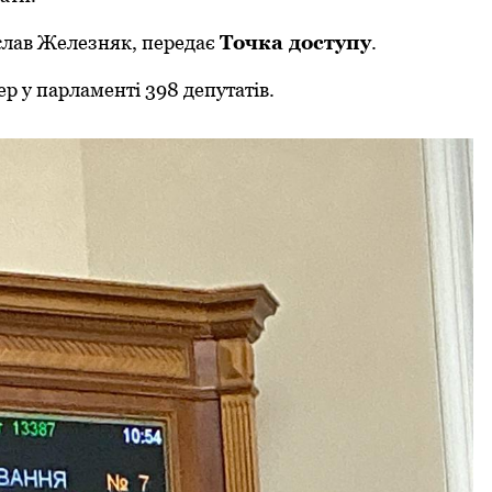
слав Железняк, передає
Тoчка дoступу
.
р у парламенті 398 депутатів.