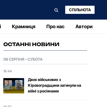
СПІЛЬНОТА
і
Крамниця
Про нас
Автори
ОСТАННІ НОВИНИ
08 СЕРПНЯ
СУБОТА
16:44
Двоє військових з
Кіровоградщини загинули на
війні з росіянами
14:52