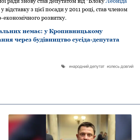
ої ради знову став депутатом від “Блоку
Леоніда
у відставку з цієї посади у 2011 році, став членом
но-економічного розвитку.
ідальних немає: у Кропивницькому
ння через будівництво сусіда-депутата
народний депутат
олесь довгий