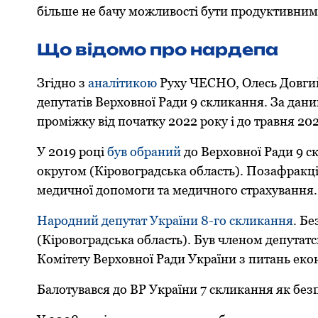
більше не бачу можливості бути продуктивним 
Що відомо про нардепа
Згідно з
аналітикою
Руху ЧЕСНО, Олесь Довгий
депутатів Верховної Ради 9 скликання. За дан
проміжку від початку 2022 року і до травня 202
У 2019 році
був обраний
до Верховної Ради 9 с
округом (Кіровоградська область). Позафракцій
медичної допомоги та медичного страхування.
Народний депутат України 8-го скликання
. Б
(Кіровоградська область). Був членом депутатс
Комітету Верховної Ради України з питань еко
Балотувався до ВР України 7 скликання як без