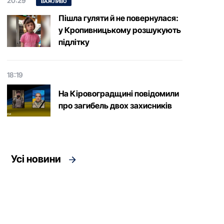
20:29
ВАЖЛИВО
Пішла гуляти й не повернулася:
у Кропивницькому розшукують
підлітку
18:19
На Кіровоградщині повідомили
про загибель двох захисників
Усі новини