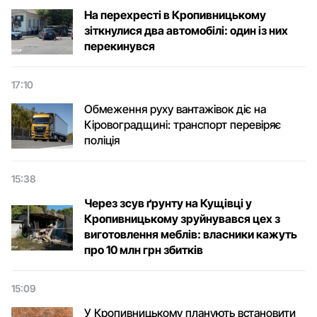
На перехресті в Кропивницькому
зіткнулися два автомобілі: один із них
перекинувся
17:10
Обмеження руху вантажівок діє на
Кіровоградщині: транспорт перевіряє
поліція
15:38
Через зсув ґрунту на Кущівці у
Кропивницькому зруйнувався цех з
виготовлення меблів: власники кажуть
про 10 млн грн збитків
15:09
У Кропивницькому планують встановити