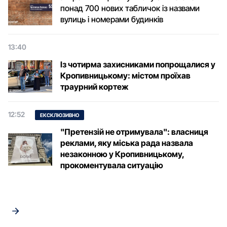
понад 700 нових табличок із назвами
вулиць і номерами будинків
13:40
Із чотирма захисниками попрощалися у
Кропивницькому: містом проїхав
траурний кортеж
12:52
ЕКСКЛЮЗИВНО
"Претензій не отримувала": власниця
реклами, яку міська рада назвала
незаконною у Кропивницькому,
прокоментувала ситуацію