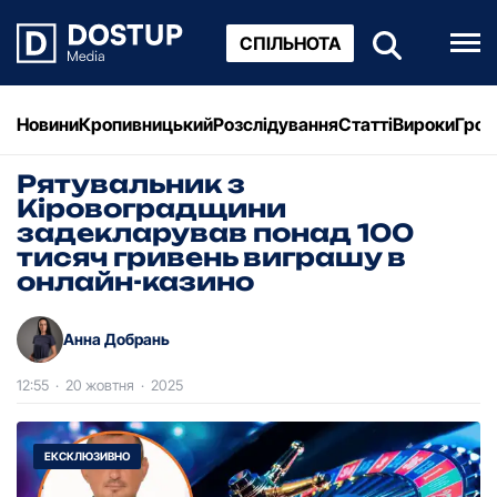
СПІЛЬНОТА
Новини
Кропивницький
Розслідування
Статті
Вироки
Грош
Рятувальник з
Кіровоградщини
задекларував понад 100
тисяч гривень виграшу в
онлайн-казино
Анна Добрань
12:55
·
20 жовтня
·
2025