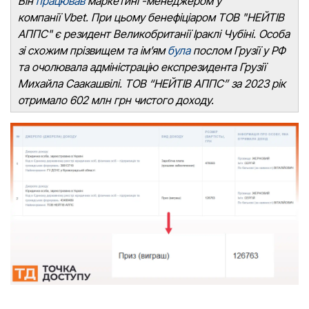
Він
працював
маркетинг-менеджером у
компанії Vbet. При цьому бенефіціаром ТОВ "НЕЙТІВ
АППС" є резидент Великобританії Іраклі Чубіні. Особа
зі схожим прізвищем та ім’ям
була
послом Грузії у РФ
та очолювала адміністрацію експрезидента Грузії
Михайла Саакашвілі. ТОВ “НЕЙТІВ АППС” за 2023 рік
отримало 602 млн грн чистого доходу.