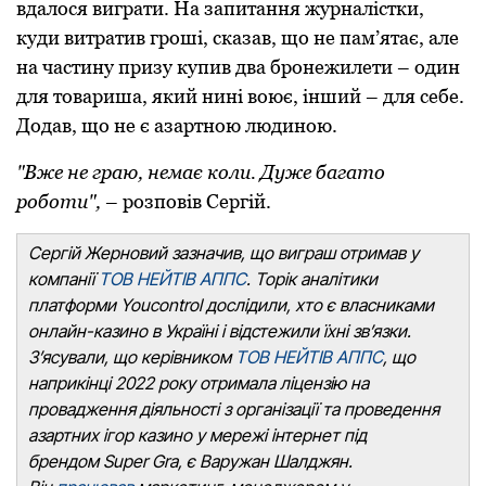
вдалося виграти. На запитання журналістки,
куди витратив гроші, сказав, що не пам’ятає, але
на частину призу купив два бронежилети – один
для товариша, який нині воює, інший – для себе.
Додав, що не є азартною людиною.
"Вже не граю, немає коли. Дуже багато
роботи",
– розповів Сергій.
Сергій Жерновий зазначив, що виграш отримав у
компанії
ТОВ НЕЙТІВ АППС
. Торік аналітики
платформи Youcontrol дослідили, хто є власниками
онлайн-казино в Україні і відстежили їхні зв’язки.
З’ясували, що керівником
ТОВ НЕЙТІВ АППС
, що
наприкінці 2022 року отримала ліцензію на
провадження діяльності з організації та проведення
азартних ігор казино у мережі інтернет під
брендом Super Gra, є Варужан Шалджян.