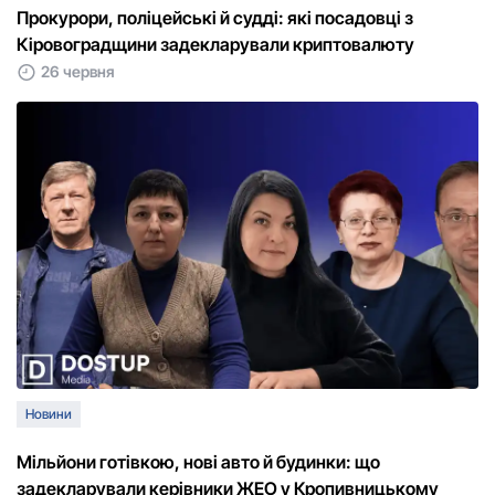
Прокурори, поліцейські й судді: які посадовці з
Кіровоградщини задекларували криптовалюту
26 червня
Новини
Мільйони готівкою, нові авто й будинки: що
задекларували керівники ЖЕО у Кропивницькому