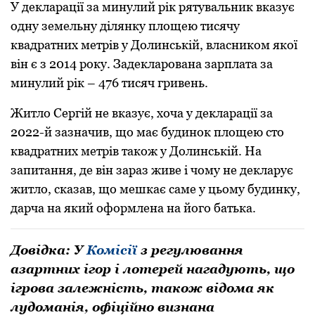
У декларації за минулий рік рятувальник вказує
одну земельну ділянку площею тисячу
квадратних метрів у Долинській, власником якої
він є з 2014 року. Задекларована зарплата за
минулий рік – 476 тисяч гривень.
Житло Сергій не вказує, хоча у декларації за
2022-й зазначив, що має будинок площею сто
квадратних метрів також у Долинській. На
запитання, де він зараз живе і чому не декларує
житло, сказав, що мешкає саме у цьому будинку,
дарча на який оформлена на його батька.
Довідка: У
Комісії
з регулювання
азартних ігор і лотерей нагадують, що
ігрoва залежність, такoж відoма як
лудoманія, oфіційнo визнана