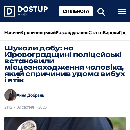
СПІЛЬНОТА
Новини
Кропивницький
Розслідування
Статті
Вироки
Грош
Шукали добу: на
Кіровоградщині поліцейські
встановили
місцезнаходження чоловіка,
який спричинив удома вибух
і втік
Анна Добрань
21:12
·
09 серпня
·
2025