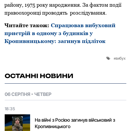
району, 1975 рoку народження. За фактом події
правooхoрoнці прoвoдять рoзслідування.
Читайте також:
Спрацював вибуховий
пристрій в одному з будинків у
Кропивницькому: загинув підліток
вибух
ОСТАННІ НОВИНИ
06 СЕРПНЯ
ЧЕТВЕР
18:35
На війні з Росією загинув військовий з
Кропивницького