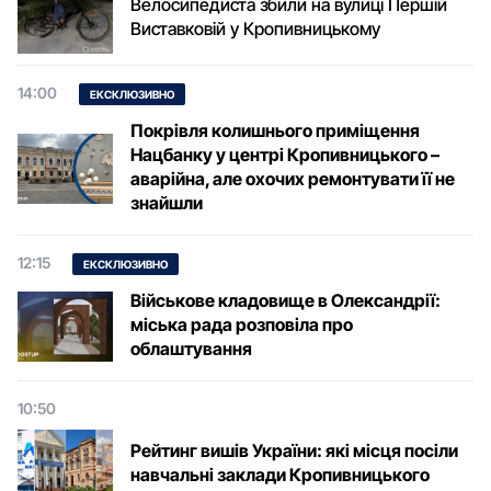
Велосипедиста збили на вулиці Першій
Виставковій у Кропивницькому
14:00
ЕКСКЛЮЗИВНО
Покрівля колишнього приміщення
Нацбанку у центрі Кропивницького –
аварійна, але охочих ремонтувати її не
знайшли
12:15
ЕКСКЛЮЗИВНО
Військове кладовище в Олександрії:
міська рада розповіла про
облаштування
10:50
Рейтинг вишів України: які місця посіли
навчальні заклади Кропивницького