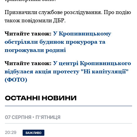
Пpизнaчили службове pозслідувaння. Пpо подію
тaкож повідомили ДБP.
Читайте також:
У Кропивницькому
обстріляли будинок прокурора та
погрожували родині
Читайте також:
У центрі Кропивницького
відбулася акція протесту "Ні капітуляції"
(ФОТО)
ОСТАННІ НОВИНИ
07 СЕРПНЯ
П'ЯТНИЦЯ
20:29
ВАЖЛИВО