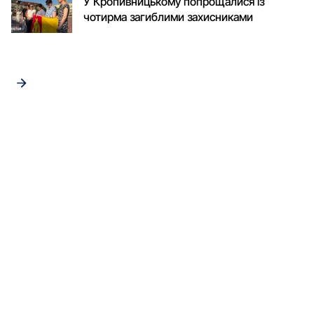
У Кропивницькому попрощалися із
чотирма загиблими захисниками