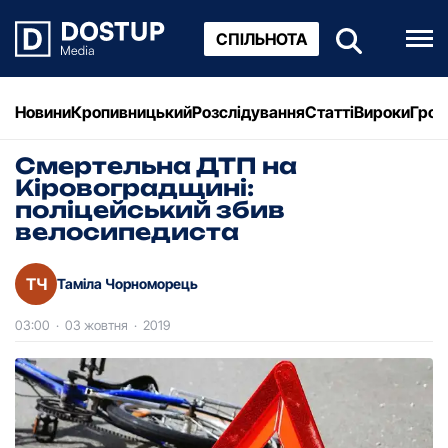
СПІЛЬНОТА
Новини
Кропивницький
Розслідування
Статті
Вироки
Грош
Смертельна ДТП на
Кіровоградщині:
поліцейський збив
велосипедиста
ТЧ
Таміла Чорноморець
03:00
·
03 жовтня
·
2019