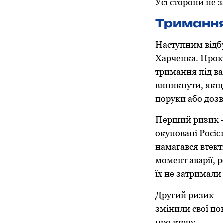
Усі сторони не 
Тримання
Наступним відб
Харченка. Проку
тримання під ва
виникнути, якщ
поруки або дозв
Перший ризик —
окуповані Росіє
намагався втект
момент аварії, 
їх не затримали 
Другий ризик –
змінили свої по
про втечу.