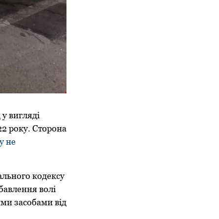
 у вигляді
22 року. Сторона
у не
ального кодексу
бавлення волі
ими засобами від