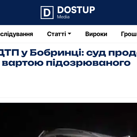
слідування
Статті
Вироки
Грош
ТП у Бобринці: суд про
 вартою підозрюваного