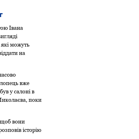
т
тою Івана
вигляді
 які можуть
іддати на
часово
 хлопець вже
ув у салоні в
 Миколаєва, поки
 щоб вони
розповів історію