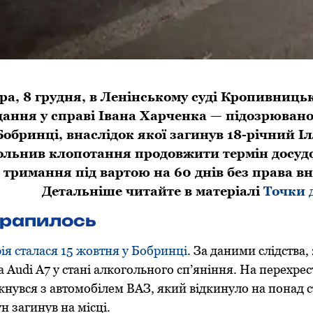
ра, 8 грудня, в Ленінському суді Кропивницьк
дання у справі Івана Харченка — підозрювано
Бобринці, внаслідок якої загинув 18-річний І
ольнив клопотання продовжити термін досудо
 тримання під вартою на 60 днів без права в
Детальніше читайте в матеріалі
Точки 
рапилось
ія сталася 15 жовтня у Бобринці
. За даними слідства,
а Audi A7 у стані алкогольного сп’яніння. На перехре
ткнувся з автомобілем ВАЗ, який відкинуло на понад с
н загинув на місці.