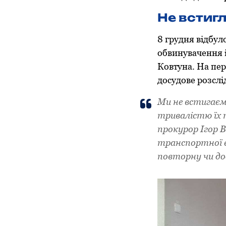
Не встиг
8 грудня відбул
обвинувачення і
Ковтуна. На пе
досудове розслі
Ми не встигаємо
тривалістю їх 
прокурор Ігор 
транспортної е
повторну чи до