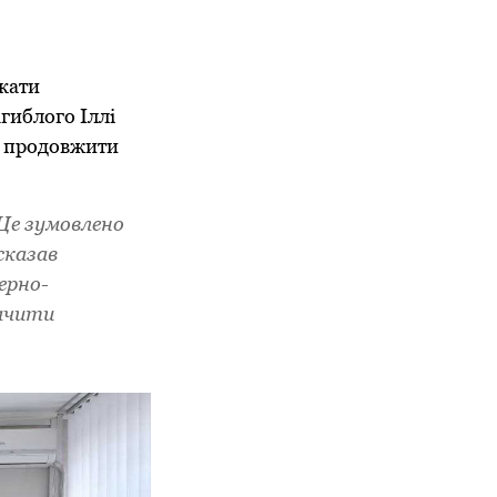
окати
гиблого Іллі
а продовжити
. Це зумовлено
сказав
ерно-
начити