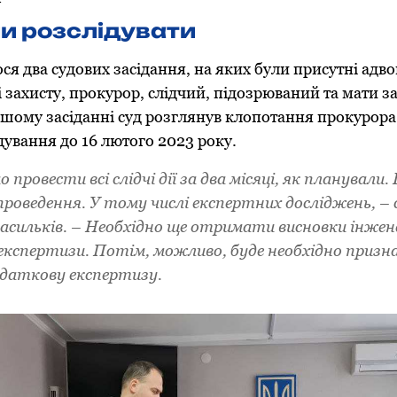
ли розслідувати
ося два судових засідання, на яких були присутні адв
 захисту, прокурор, слідчий, підозрюваний та мати за
ршому засіданні суд розглянув клопотання прокурор
дування до 16 лютого 2023 року.
 провести всі слідчі дії за два місяці, як планували
проведення. У тому числі експертних досліджень, – 
Васильків. – Необхідно ще отримати висновки інжен
кспертизи. Потім, можливо, буде необхідно приз
даткову експертизу.