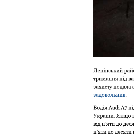
Ленінський райо
тримання під ва
захисту подала 
задовольнив
.
Водія Audi A7 п
України. Якщо п
від п’яти до де
п’яти до десяти 