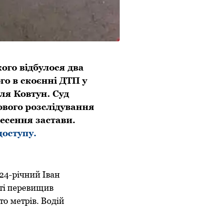
ого відбулося два
го в скоєнні ДТП у
лля Ковтун. Суд
вого розслідування
несення застави.
доступу.
 24-річний Іван
сті перевищив
то метрів. Водій