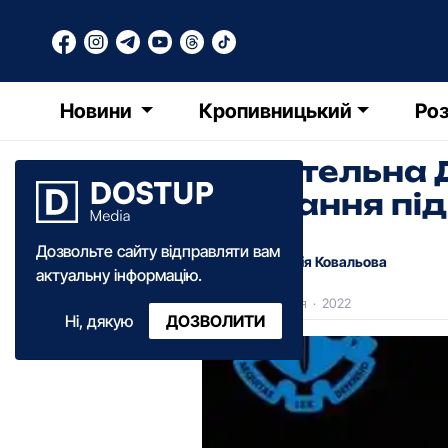
Новини
Кропивницький
Роз
Смертельна Д
тримання під
Дозвольте сайту відправляти вам
Анастасія Ковальова
актуальну інформацію.
09:55
·
09 грудня
·
2022
Ні, дякую
ДОЗВОЛИТИ