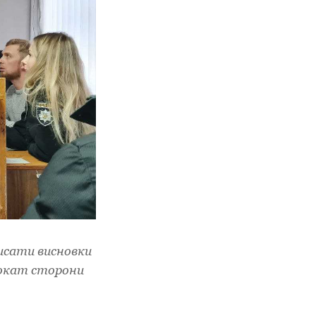
исати висновки
вокат сторони