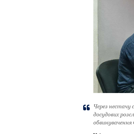
Через нестачу 
досудових розс
обвинувачення 