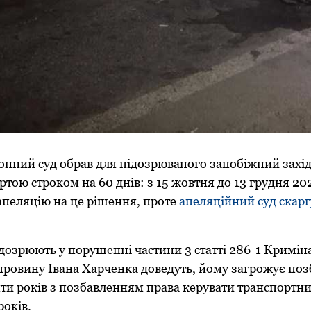
нний суд обрав для підозрюваного запобіжний захід
ртою строком на 60 днів: з 15 жовтня до 13 грудня 20
апеляцію на це рішення, проте
апеляційний суд скарг
ідозрюють у порушенні частини 3 статті 286-1 Кримін
ровину Івана Харченка доведуть, йому загрожує поз
сяти років з позбавленням права керувати транспортн
років.