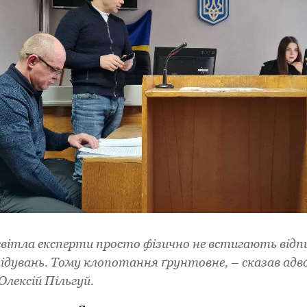
світла експерти просто фізично не встигають відп
лідувань. Тому клопотання ґрунтовне, – сказав ад
Олексій Пільгуй.