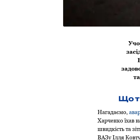
Учо
засі
задов
та
Що т
Нагадаємо,
авар
Харченко їхав н
швидкість та зі
ВАЗу Ілля Ковту