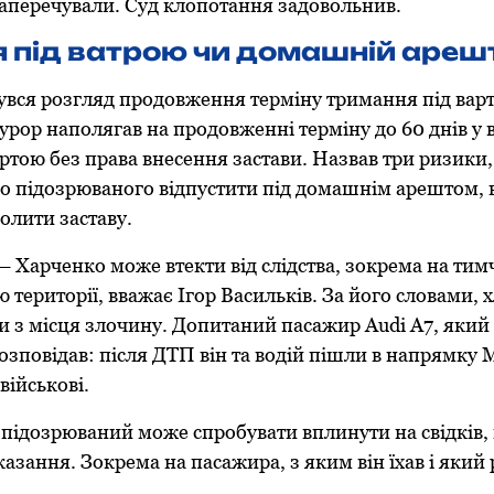
заперечували. Суд клопотання задовольнив.
 під ватрою чи домашній ареш
увся розгляд продовження терміну тримання під вар
рор наполягав на продовженні терміну до 60 днів у 
ртою без права внесення застави. Назвав три ризики,
о підозрюваного відпустити під домашнім арештом, в
олити заставу.
 Харченко може втекти від слідства, зокрема на тим
ю території, вважає Ігор Васильків. За його словами,
и з місця злочину. Допитаний пасажир Audi A7, який б
розповідав: після ДТП він та водій пішли в напрямку
військові.
 підозрюваний може спробувати вплинути на свідків,
казання. Зокрема на пасажира, з яким він їхав і який 