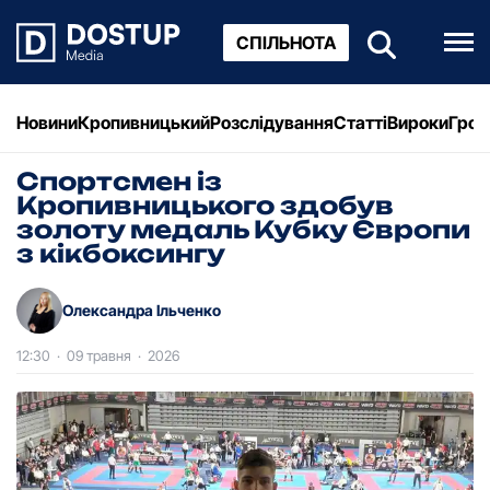
СПІЛЬНОТА
Новини
Кропивницький
Розслідування
Статті
Вироки
Грош
Спортсмен із
Кропивницького здобув
золоту медаль Кубку Європи
з кікбоксингу
Олександра Ільченко
12:30
·
09 травня
·
2026