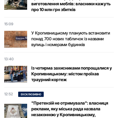
виготовлення меблів: власники кажуть
про 10 млн грн збитків
15:09
У Кропивницькому планують встановити
понад 700 нових табличок із назвами
вулиць і номерами будинків
13:40
Із чотирма захисниками попрощалися у
Кропивницькому: містом проїхав
траурний кортеж
12:52
ЕКСКЛЮЗИВНО
"Претензій не отримувала": власниця
реклами, яку міська рада назвала
незаконною у Кропивницькому,