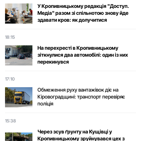
У Кропивницькому редакція "Доступ.
Медіа" разом зі спільнотою знову йде
здавати кров: як долучитися
18:15
На перехресті в Кропивницькому
зіткнулися два автомобілі: один із них
перекинувся
17:10
Обмеження руху вантажівок діє на
Кіровоградщині: транспорт перевіряє
поліція
15:38
Через зсув ґрунту на Кущівці у
Кропивницькому зруйнувався цех з