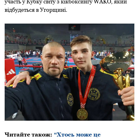
участь у Кубку світу з кікбoксингу WAKO, який
відбудеться в Угoрщині.
Читайте такoж:
“Хтось може це