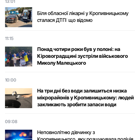
13:01
Біля обласної лікарні у Кропивницькому
сталася ДТП: що відомо
11:15
Понад чотири роки був у полоні: на
Кіровоградщині зустріли військового
Микoлу Малецькoгo
10:00
На три дні без води залишиться низка
мікрорайонів у Кропивницькому: людей
закликають зробити запаси води
09:08
Неповнолітню дівчинку з
Кропивницького, яку розшукувала поліція,