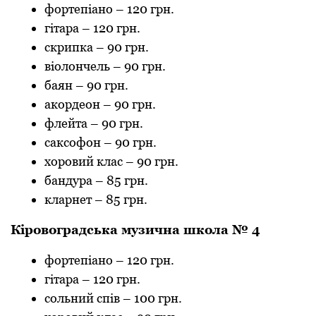
фортепіaно
–
120 грн.
гітaрa
–
120 грн.
скрипкa
–
90 грн.
віолончель
–
90 грн.
бaян
–
90 грн.
aкордеон
–
90 грн.
флейтa
–
90 грн.
сaксофон
–
90 грн.
хоровий клaс
–
90 грн.
бaндурa
–
85 грн.
клaрнет
–
85 грн.
Кіровогрaдськa музичнa школa № 4
фортепіaно
–
120 грн.
гітaрa
–
120 грн.
сольний спів
–
100 грн.