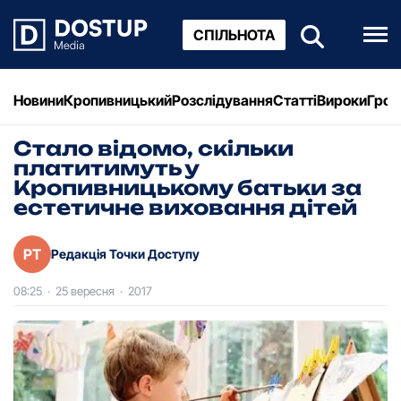
СПІЛЬНОТА
Новини
Кропивницький
Розслідування
Статті
Вироки
Грош
Стало відомо, скільки
платитимуть у
Кропивницькому батьки за
естетичне виховання дітей
РТ
Редакція Точки Доступу
08:25
·
25 вересня
·
2017