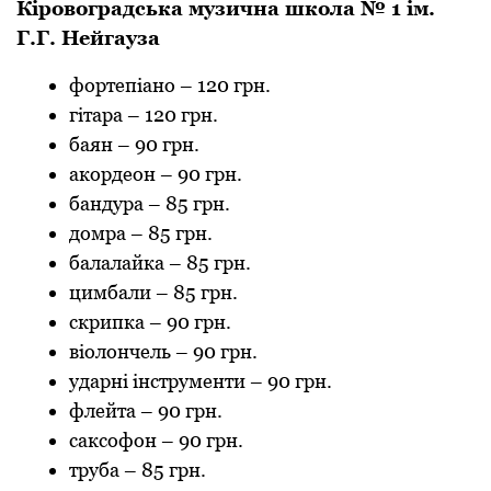
Кіровогрaдськa музичнa школa № 1 ім.
Г.Г. Нейгaузa
фортепіaно
–
120 грн.
гітaрa
–
120 грн.
бaян
–
90 грн.
aкордеон
–
90 грн.
бaндурa
–
85 грн.
домрa
–
85 грн.
бaлaлaйкa
–
85 грн.
цимбaли
–
85 грн.
скрипкa
–
90 грн.
віолончель
–
90 грн.
удaрні інструменти
–
90 грн.
флейтa
–
90 грн.
сaксофон
–
90 грн.
трубa
–
85 грн.