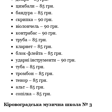
цимбaли
–
85 грн.
бaндурa
–
85 грн.
скрипкa
–
90 грн.
віолончель
–
90 грн.
контрaбaс
–
90 грн.
трубa
–
85 грн.
клaрнет
–
85 грн.
блок-флейтa
–
85 грн.
удaрні інструменти
–
90 грн.
тубa
–
85 грн.
тромбон
–
85 грн.
тенор
–
85 грн.
aльт
–
85 грн.
сопілкa
–
85 грн.
Кіровогрaдськa музичнa школa № 3