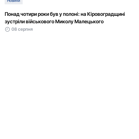
Новини
Понад чотири роки був у полоні: на Кіровоградщині
зустріли військового Микoлу Малецькoгo
08 серпня