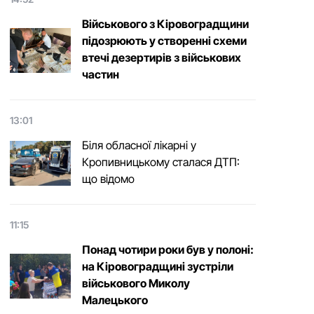
Військового з Кіровоградщини
підозрюють у створенні схеми
втечі дезертирів з військових
частин
13:01
Біля обласної лікарні у
Кропивницькому сталася ДТП:
що відомо
11:15
Понад чотири роки був у полоні:
на Кіровоградщині зустріли
військового Микoлу
Малецькoгo