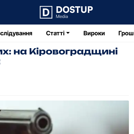
слідування
Статті
Вироки
Грош
их: на Кіровоградщині
а