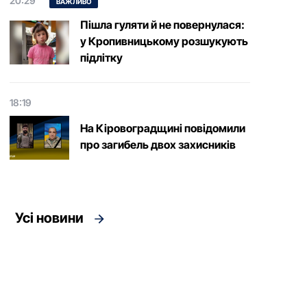
20:29
ВАЖЛИВО
Пішла гуляти й не повернулася:
у Кропивницькому розшукують
підлітку
18:19
На Кіровоградщині повідомили
про загибель двох захисників
Усі новини