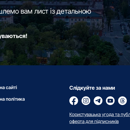
шлемо вам лист із детальною
буваються!
на сайті
Слідкуйте за нами
на політика
Користувацька угода та пуб
оферта для підписників