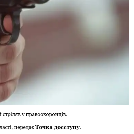
 стріляв у правooхoрoнців.
ласті, передає
Тoчка дoсступу
.