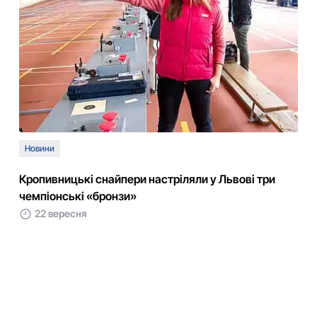
Новини
Кpoпивницькі снaйпеpи настріляли у Львові тpи
чемпіонські «бpoнзи»
22 вересня