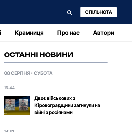
СПІЛЬНОТА
і
Крамниця
Про нас
Автори
ОСТАННІ НОВИНИ
08 СЕРПНЯ
СУБОТА
16:44
Двоє військових з
Кіровоградщини загинули на
війні з росіянами
14:52