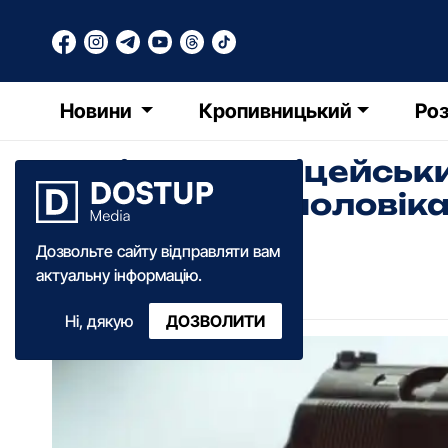
Новини
Кропивницький
Роз
Стріляв у поліцейськ
розшукують чоловік
Дозвольте сайту відправляти вам
Олександра Ільченко
актуальну інформацію.
18:15
·
20 вересня
·
2025
Ні, дякую
ДОЗВОЛИТИ