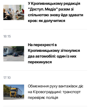
У Кропивницькому редакція
"Доступ. Медіа" разом зі
спільнотою знову йде здавати
кров: як долучитися
18:15
На перехресті в
Кропивницькому зіткнулися
два автомобілі: один із них
перекинувся
17:10
Обмеження руху вантажівок діє
на Кіровоградщині: транспорт
перевіряє поліція