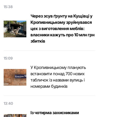
15:38
Через зсув ґрунту на Кущівці у
Кропивницькому зруйнувався
цех з виготовлення меблів:
власники кажуть про 10 млн грн
збитків
15:09
У Кропивницькому планують
встановити понад 700 нових
табличок із назвами вулиць і
номерами будинків
13:40
Із чотирма захисниками