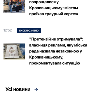
попрощалися у
Кропивницькому: містом
проїхав траурний кортеж
12:52
ЕКСКЛЮЗИВНО
"Претензій не отримувала":
власниця реклами, яку міська
рада назвала незаконною у
Кропивницькому,
прокоментувала ситуацію
Усі новини