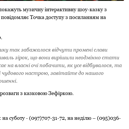
покажуть музичну інтерактивну шоу-казку з
 повідомляє Точка доступу з посиланням на
.
у так забажалося відчути промені слави
иваль зірок, що вони вирішили неодмінно стати
ає на власні очі побачити, як усе відбувалося, та
і чудового настрою, завітайте до нашого
ошенні.
 і розваги з казковою Зефіркою.
на суботу - (097)707-31-72, на неділю – (095)036-