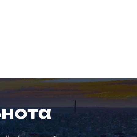
ьнота