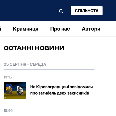
СПІЛЬНОТА
і
Крамниця
Про нас
Автори
ОСТАННІ НОВИНИ
05 СЕРПНЯ
СЕРЕДА
19:15
На Кіровоградщині повідомили
про загибель двох захисників
18:50