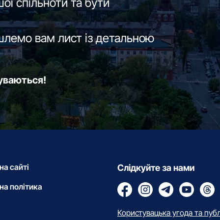
ої спільноти та бути
шлемо вам лист із детальною
буваються!
на сайті
Слідкуйте за нами
на політика
Користувацька угода та пуб