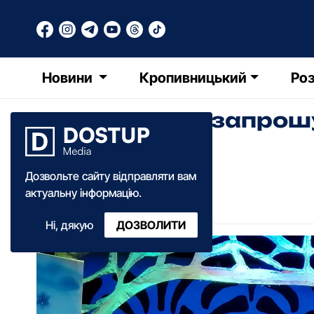
Новини
Кропивницький
Роз
Театр ляльок запрош
шоу-казку
Дозвольте сайту відправляти вам
Анастасія Ковальова
актуальну інформацію.
16:30
·
09 червня
·
2023
Ні, дякую
ДОЗВОЛИТИ