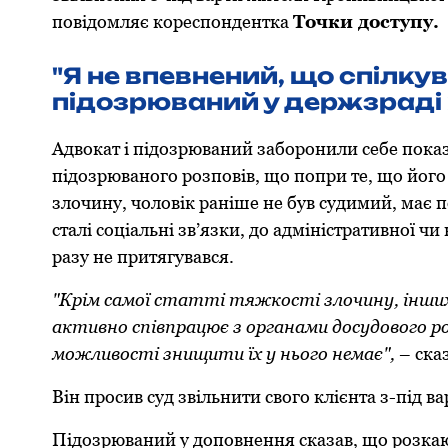
повідомляє кореспондентка
Точки доступу.
"Я не впевнений, що спілку
підозрюваний у держзраді 
Адвокат і підозрюваний заборонили себе показ
підозрюваного розповів, що попри те, що його
злочину, чоловік раніше не був судимий, має 
сталі соціальні зв’язки, до адміністративної ч
разу не притягувався.
"Крім самої статті тяжкості злочину, інших 
активно співпрацює з органами досудового ро
можливості знищити їх у нього немає",
– ска
Він просив суд звільнити свого клієнта з-під ва
Підозрюваний у доповнення сказав, що розкаю