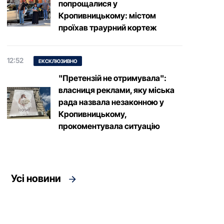
попрощалися у
Кропивницькому: містом
проїхав траурний кортеж
12:52
ЕКСКЛЮЗИВНО
"Претензій не отримувала":
власниця реклами, яку міська
рада назвала незаконною у
Кропивницькому,
прокоментувала ситуацію
Усі новини