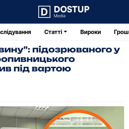
слідування
Статті
Вироки
Грош
вину": підозрюваного у
ропивницького
ив під вартою