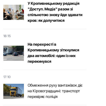
У Кропивницькому редакція
"Доступ. Медіа" разом зі
спільнотою знову йде здавати
кров: як долучитися
18:15
На перехресті в
Кропивницькому зіткнулися
два автомобілі: один із них
перекинувся
17:10
Обмеження руху вантажівок діє
на Кіровоградщині: транспорт
перевіряє поліція