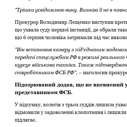
"Трішки усвідомлюю вину. Визнаю її не в повн
Прокурор Володимир Лещенко виступив проти з
що ухвала суду першої інстанції, де обрали та
що 6 серпня чоловіка затримали під час викон
"Він встановив камеру з під’єднаним модемо
передачі спецслужбам РФ в режимі реального ч
курсує військова техніка. Також підтверджен
співробітником ФСБ РФ"
, – наголосив прокур
Підозрюваний додав, що не впевнений у 
представником ФСБ.
У підсумку, колегія з трьох суддів лишила ухвал
відмовили у задоволенні клопотання і лишили
підлягає.