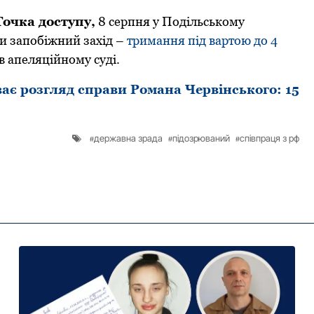
Точка доступу,
8 серпня у Подільському
и запобіжний захід –
тримання під вартою до 4
в апеляційному суді.
є розгляд справи Романа Червінського: 15
державна зрада
підозрюваний
співпраця з рф