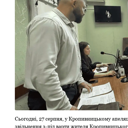
Сьогодні, 27 серпня, у Кропивницькому апеля
звільнення з-під варти жителя Кропивницьког