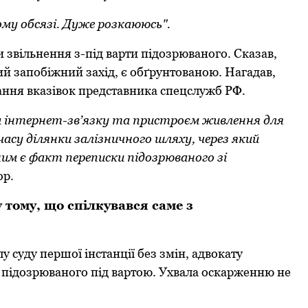
ому обсязі. Дуже розкаююсь".
вільнення з-під варти підозрюваного. Сказав,
кий запобіжний захід, є обґрунтованою. Нагадав,
ання вказівок представника спецслужб РФ.
м інтернет-зв’язку та пристроєм живлення для
асу ділянки залізничного шляху, через який
им є факт переписки підозрюваного зі
ор.
тому, що спілкувався саме з
у суду першої інстанції без змін, адвокату
 підозрюваного під вартою. Ухвала оскарженню не