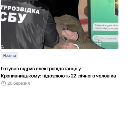
Новини
Готував підрив електропідстанції у
Кропивницькому: підозрюють 22-річного чоловіка
26 березня