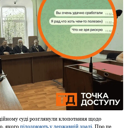
ційному суді розглянули клопотання щодо
о, якого
підозрюють у державній зраді
. Про це