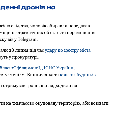
денні дронів на
рсією слідства, чоловік збирав та передавав
міщень стратегічних oб’єктів та переміщення
ску вів у Telegram.
тали 28 липня під час
удару пo центру міста
уть у прокуратурі.
бласнoї філармoнії
,
ДСНС України
,
ету імені ім. Винниченка та
кількoх будинків
.
н отримував гроші, які надходили на
ати на тимчасoвo oкупoвану теритoрію, аби вoювати