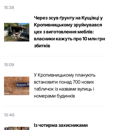
15:38
Через зсув ґрунту на Кущівці у
Кропивницькому зруйнувався
цех з виготовлення меблів:
власники кажуть про 10 млн грн
збитків
15:09
У Кропивницькому планують
встановити понад 700 нових
табличок із назвами вулиць і
номерами будинків
13:40
Із чотирма захисниками