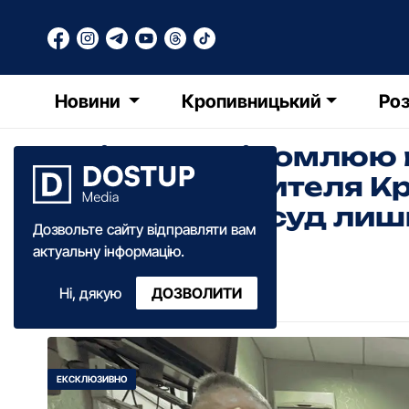
Новини
Кропивницький
Роз
"Трішки усвідомлюю 
держзраді жителя К
апеляційний суд лиш
Дозвольте сайту відправляти вам
актуальну інформацію.
Анна Добрань
Ні, дякую
ДОЗВОЛИТИ
14:32
·
27 серпня
·
2025