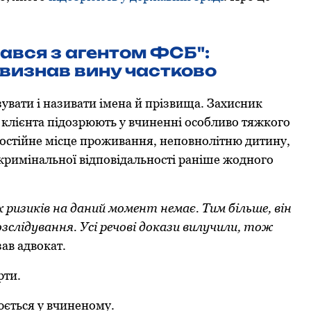
вався з агентом ФСБ":
визнав вину частково
увати і називати імена й прізвища. Захисник
 клієнта підозрюють у вчиненні особливо тяжкого
постійне місце проживання, неповнолітню дитину,
и кримінальної відповідальності раніше жодного
ризиків на даний момент немає. Тим більше, він
зслідування. Усі речові докази вилучили, тож
зав адвокат.
рти.
ється у вчиненому.