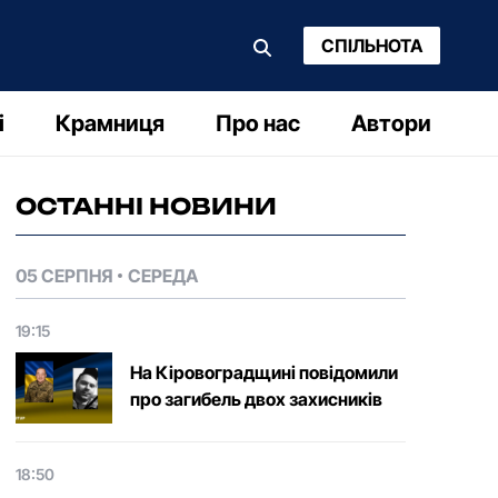
СПІЛЬНОТА
і
Крамниця
Про нас
Автори
ОСТАННІ НОВИНИ
05 СЕРПНЯ
СЕРЕДА
19:15
На Кіровоградщині повідомили
про загибель двох захисників
18:50